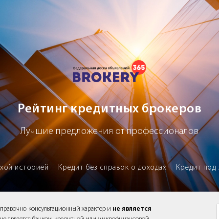
х брокеров
Рейтинг кредитных брокеров
Лучшие предложения от профессионалов
охой историей
Кредит без справок о доходах
Кредит под 
справочно-консультационный характер и
не является