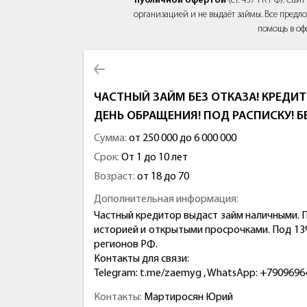
публичной офертой
(ст. 437 ГК РФ). Са
организацией и не выдаёт займы. Все предло
помощь в оф
ЧАСТНЫЙ ЗАЙМ БЕЗ ОТКАЗА! КРЕДИТ
ДЕНЬ ОБРАЩЕНИЯ! ПОД РАСПИСКУ! Б
Сумма:
от 250 000 до 6 000 000
Срок:
От 1 до 10 лет
Возраст:
от 18 до 70
Дополнительная информация:
Частный кредитор выдаст займ наличными. П
историей и открытыми просрочками. Под 13%
регионов РФ.
Контакты для связи:
Telegram: t.me/zaemyg , WhatsApp: +7909696
Контакты:
Мартиросян Юрий