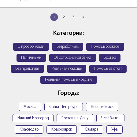
1
2
3
»
Категории:
С просрочками
Безработным
Помощь брокера
Наличными
От сотрудников банка
Брокер
Без предоплат
Реальная помощь
Помощь за откат
Реальная помощь в кредите
Города:
Москва
Санкт-Петербург
Новосибирск
Нижний Новгород
Ростов-на-Дону
Челябинск
Краснодар
Красноярск
Самара
Уфа