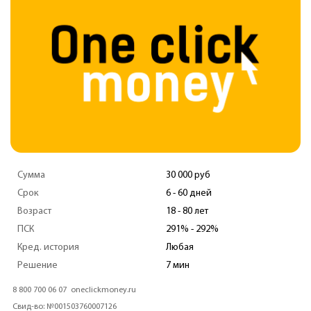
Сумма
30 000 руб
Срок
7 - 30 дней
Возраст
18 - 75 лет
ПСК
0 - 292%
Кред. история
Любая
Решение
2 минуты
8 800 7070 24 7
zaymer.ru
Свид-во: №651303532004088