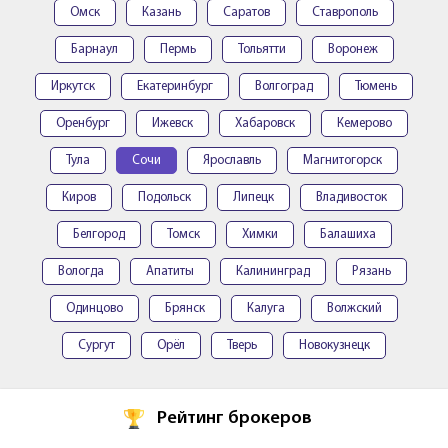
Омск
Казань
Саратов
Ставрополь
Барнаул
Пермь
Тольятти
Воронеж
Иркутск
Екатеринбург
Волгоград
Тюмень
Оренбург
Ижевск
Хабаровск
Кемерово
Тула
Сочи
Ярославль
Магнитогорск
Киров
Подольск
Липецк
Владивосток
Белгород
Томск
Химки
Балашиха
Вологда
Апатиты
Калининград
Рязань
Одинцово
Брянск
Калуга
Волжский
Сургут
Орёл
Тверь
Новокузнецк
Рейтинг брокеров