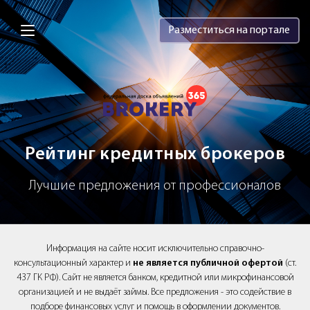
Brokery365 - Рейтинг кредитных брок
Разместиться на портале
Рейтинг кредитных брокеров
Лучшие предложения от профессионалов
Информация на сайте носит исключительно справочно-
консультационный характер и
не является публичной офертой
(ст.
437 ГК РФ). Сайт не является банком, кредитной или микрофинансовой
организацией и не выдаёт займы. Все предложения - это содействие в
подборе финансовых услуг и помощь в оформлении документов.