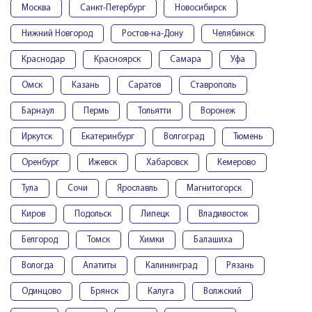
Москва
Санкт-Петербург
Новосибирск
Нижний Новгород
Ростов-на-Дону
Челябинск
Краснодар
Красноярск
Самара
Уфа
Омск
Казань
Саратов
Ставрополь
Барнаул
Пермь
Тольятти
Воронеж
Иркутск
Екатеринбург
Волгоград
Тюмень
Оренбург
Ижевск
Хабаровск
Кемерово
Тула
Сочи
Ярославль
Магнитогорск
Киров
Подольск
Липецк
Владивосток
Белгород
Томск
Химки
Балашиха
Вологда
Апатиты
Калининград
Рязань
Одинцово
Брянск
Калуга
Волжский