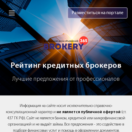
Brokery365 - Рейтинг кредитных брок
Разместиться на портале
Рейтинг кредитных брокеров
Лучшие предложения от профессионалов
Информация на сайте носит исключительно справочно-
консультационный характер и
не является публичной офертой
(ст.
437 ГК РФ). Сайт не является банком, кредитной или микрофинансовой
организацией и не выдаёт займы. Все предложения - это содействие в
подборе финансовых услуг и помощь в оформлении документов.