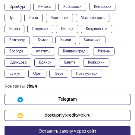
Оренбург
Ижевск
Хабаровск
Кемерово
Тула
Сочи
Ярославль
Магнитогорск
Киров
Подольск
Липецк
Владивосток
Белгород
Томск
Химки
Балашиха
Вологда
Апатиты
Калининград
Рязань
Одинцово
Брянск
Калуга
Волжский
Сургут
Орёл
Тверь
Новокузнецк
Контакты:
Илья
Telegram
dostupniy.kredit@bk.ru
Оставить заявку через сайт