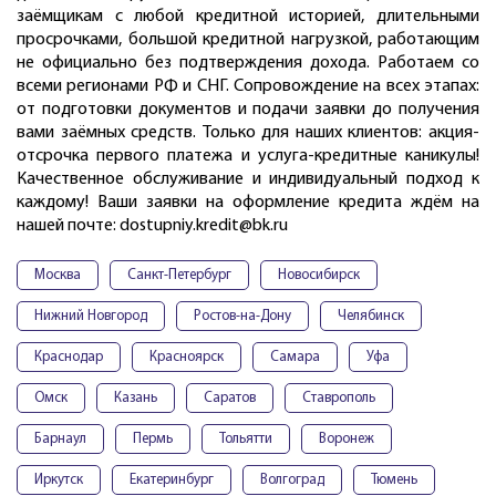
заёмщикам с любой кредитной историей, длительными
просрочками, большой кредитной нагрузкой, работающим
не официально без подтверждения дохода. Работаем со
всеми регионами РФ и СНГ. Сопровождение на всех этапах:
от подготовки документов и подачи заявки до получения
вами заёмных средств. Только для наших клиентов: акция-
отсрочка первого платежа и услуга-кредитные каникулы!
Качественное обслуживание и индивидуальный подход к
каждому! Ваши заявки на оформление кредита ждём на
нашей почте: dostupniy.kredit@bk.ru
Москва
Санкт-Петербург
Новосибирск
Нижний Новгород
Ростов-на-Дону
Челябинск
Краснодар
Красноярск
Самара
Уфа
Омск
Казань
Саратов
Ставрополь
Барнаул
Пермь
Тольятти
Воронеж
Иркутск
Екатеринбург
Волгоград
Тюмень