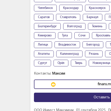
Челябинск
Краснодар
Красноярск
Саратов
Ставрополь
Барнаул
П
Екатеринбург
Волгоград
Тюмень
Кемерово
Тула
Сочи
Ярославль
Липецк
Владивосток
Белгород
Апатиты
Калининград
Рязань
О
Сургут
Орёл
Тверь
Новокузнецк
Контакты:
Максим
finans.
Оставить 
ООО Инвест Максимум
01 сентября 2025
П