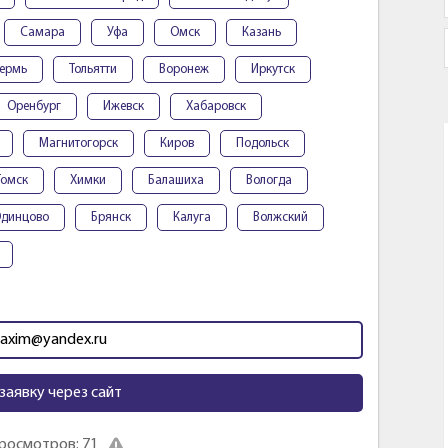
Самара
Уфа
Омск
Казань
ермь
Тольятти
Воронеж
Иркутск
Оренбург
Ижевск
Хабаровск
Магнитогорск
Киров
Подольск
Томск
Химки
Балашиха
Вологда
динцово
Брянск
Калуга
Волжский
maxim@yandex.ru
заявку через сайт
росмотров: 71