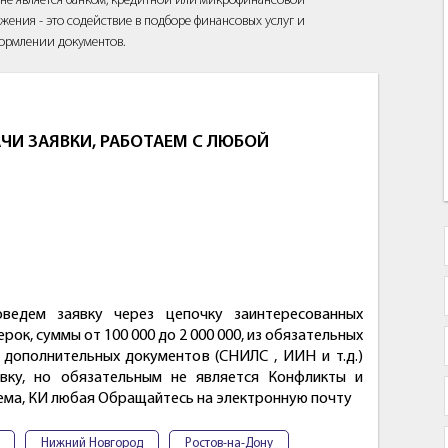
йт не является банком, кредитной или микрофинансовой
жения - это содействие в подборе финансовых услуг и
ормлении документов.
ЧИ ЗАЯВКИ, РАБОТАЕМ С ЛЮБОЙ
ведем заявку через цепочку заинтересованных
ок, суммы от 100 000 до 2 000 000, из обязательных
дополнительных документов (СНИЛС , ИИН и т.д.)
вку, но обязательным не является Конфликты и
лема, КИ любая Обращайтесь на электронную почту
Нижний Новгород
Ростов-на-Дону