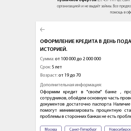
публичной офертой
(ст. 437 ГК РФ). Са
организацией и не выдаёт займы. Все предло
помощь в оф
ОФОРМЛЕНИЕ КРЕДИТА В ДЕНЬ ПОДА
ИСТОРИЕЙ.
Сумма:
от 100 000 до 2 000 000
Срок:
5 лет
Возраст:
от 19 до 70
Дополнительная информация:
Оформим кредит в "своём" банке , про
сотрудников, обойдем основную часть провер
документов достаточно паспорта Наличие 
помогут минимизировать процентную ста
проблемы в сторонних банках не есть проб
Москва
Санкт-Петербург
Новосибирск