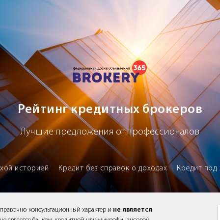
х брокеров
Рейтинг кредитных брокеров
Лучшие предложения от профессионалов
охой историей
Кредит без справок о доходах
Кредит под 
справочно-консультационный характер и
не является