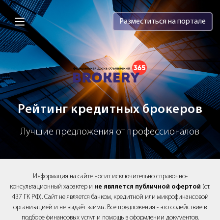
Brokery365 - Рейтинг кредитных брок
Разместиться на портале
Рейтинг кредитных брокеров
Лучшие предложения от профессионалов
Информация на сайте носит исключительно справочно-
консультационный характер и
не является публичной офертой
(ст.
437 ГК РФ). Сайт не является банком, кредитной или микрофинансовой
организацией и не выдаёт займы. Все предложения - это содействие в
подборе финансовых услуг и помощь в оформлении документов.