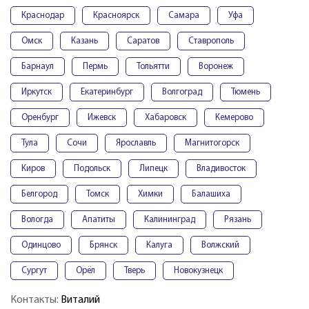
Краснодар
Красноярск
Самара
Уфа
Омск
Казань
Саратов
Ставрополь
Барнаул
Пермь
Тольятти
Воронеж
Иркутск
Екатеринбург
Волгоград
Тюмень
Оренбург
Ижевск
Хабаровск
Кемерово
Тула
Сочи
Ярославль
Магнитогорск
Киров
Подольск
Липецк
Владивосток
Белгород
Томск
Химки
Балашиха
Вологда
Апатиты
Калининград
Рязань
Одинцово
Брянск
Калуга
Волжский
Сургут
Орёл
Тверь
Новокузнецк
Контакты:
Виталий