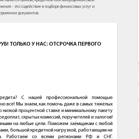
йт не является банком, кредитной или микрофинансовой
жения - это содействие в подборе финансовых услуг и
ормлении документов.
УБ! ТОЛЬКО У НАС: ОТСРОЧКА ПЕРВОГО
редита? С нашей профессиональной помощью
о все! Мы знаем, как помочь даже в самых тяжёлых
о низкой процентной ставке и минимальному пакету
редоплат, скрытых комиссий, поручителей и залогов!
ичными на любые цели. Поможем заёмщикам с любой
ами, большой кредитной нагрузкой, работающим не
а. Работаем со всеми регионами РФ и СНГ.