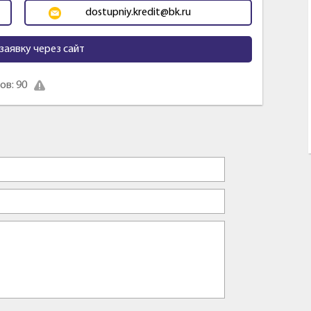
dostupniy.kredit@bk.ru
заявку через сайт
в: 90