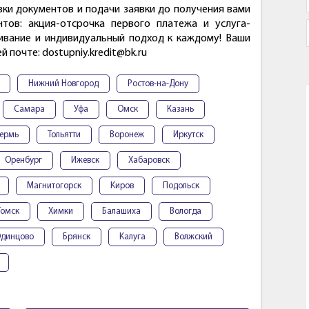
вки документов и подачи заявки до получения вами
нтов: акция-отсрочка первого платежа и услуга-
ивание и индивидуальный подход к каждому! Ваши
 почте: dostupniy.kredit@bk.ru
Нижний Новгород
Ростов-на-Дону
Самара
Уфа
Омск
Казань
ермь
Тольятти
Воронеж
Иркутск
Оренбург
Ижевск
Хабаровск
Магнитогорск
Киров
Подольск
Томск
Химки
Балашиха
Вологда
динцово
Брянск
Калуга
Волжский