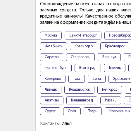
Сопровождение на всех этапах: от подгото
заёмных средств. Только для наших клие
кредитные каникулы! Качественное обслуж
заявки на оформление кредита ждём на нашей
Москва
Санкт-Петербург
Новосибирск
Челябинск
Краснодар
Красноярск
Саратов
Ставрополь
Барнаул
П
Екатеринбург
Волгоград
Тюмень
Кемерово
Тула
Сочи
Ярославль
Липецк
Владивосток
Белгород
Апатиты
Калининград
Рязань
О
Сургут
Орёл
Тверь
Новокузнецк
Контакты:
Илья