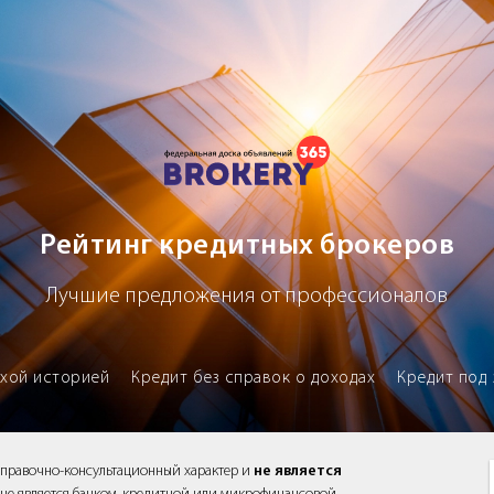
х брокеров
Рейтинг кредитных брокеров
Лучшие предложения от профессионалов
охой историей
Кредит без справок о доходах
Кредит под 
справочно-консультационный характер и
не является