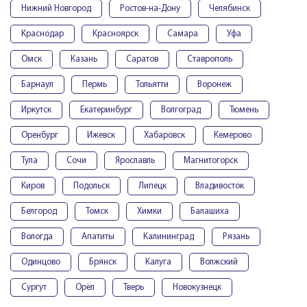
Нижний Новгород
Ростов-на-Дону
Челябинск
Краснодар
Красноярск
Самара
Уфа
Омск
Казань
Саратов
Ставрополь
Барнаул
Пермь
Тольятти
Воронеж
Иркутск
Екатеринбург
Волгоград
Тюмень
Оренбург
Ижевск
Хабаровск
Кемерово
Тула
Сочи
Ярославль
Магнитогорск
Киров
Подольск
Липецк
Владивосток
Белгород
Томск
Химки
Балашиха
Вологда
Апатиты
Калининград
Рязань
Одинцово
Брянск
Калуга
Волжский
Сургут
Орёл
Тверь
Новокузнецк