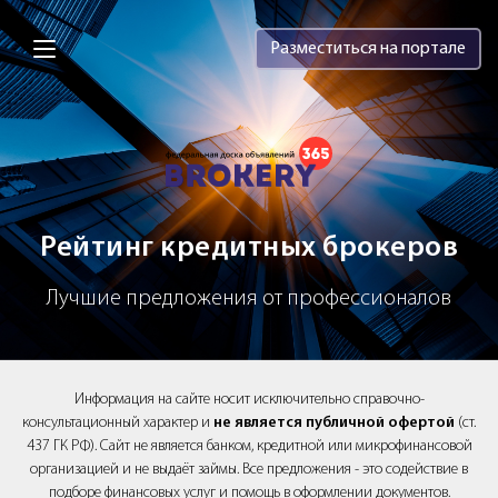
Brokery365 - Рейтинг кредитных брок
Разместиться на портале
Рейтинг кредитных брокеров
Лучшие предложения от профессионалов
Информация на сайте носит исключительно справочно-
консультационный характер и
не является публичной офертой
(ст.
437 ГК РФ). Сайт не является банком, кредитной или микрофинансовой
организацией и не выдаёт займы. Все предложения - это содействие в
подборе финансовых услуг и помощь в оформлении документов.