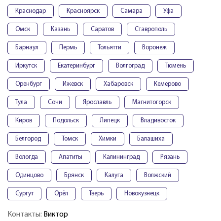
Краснодар
Красноярск
Самара
Уфа
Омск
Казань
Саратов
Ставрополь
Барнаул
Пермь
Тольятти
Воронеж
Иркутск
Екатеринбург
Волгоград
Тюмень
Оренбург
Ижевск
Хабаровск
Кемерово
Тула
Сочи
Ярославль
Магнитогорск
Киров
Подольск
Липецк
Владивосток
Белгород
Томск
Химки
Балашиха
Вологда
Апатиты
Калининград
Рязань
Одинцово
Брянск
Калуга
Волжский
Сургут
Орёл
Тверь
Новокузнецк
Контакты:
Виктор