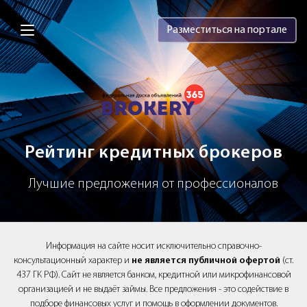
Brokery365 - Рейтинг кредитных брок
Разместиться на портале
Рейтинг кредитных брокеров
Лучшие предложения от профессионалов
Информация на сайте носит исключительно справочно-
консультационный характер и
не является публичной офертой
(ст.
437 ГК РФ). Сайт не является банком, кредитной или микрофинансовой
организацией и не выдаёт займы. Все предложения - это содействие в
подборе финансовых услуг и помощь в оформлении документов.