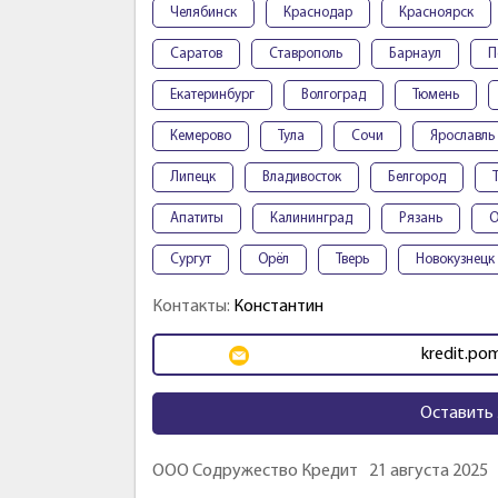
Челябинск
Краснодар
Красноярск
Саратов
Ставрополь
Барнаул
П
Екатеринбург
Волгоград
Тюмень
Кемерово
Тула
Сочи
Ярославль
Липецк
Владивосток
Белгород
Апатиты
Калининград
Рязань
О
Сургут
Орёл
Тверь
Новокузнецк
Контакты:
Константин
kredit.po
Оставить 
ООО Содружество Кредит
21 августа 2025