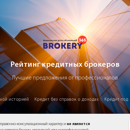
х брокеров
Рейтинг кредитных брокеров
Лучшие предложения от профессионалов
охой историей
Кредит без справок о доходах
Кредит под 
справочно-консультационный характер и
не является