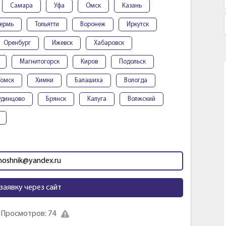
Самара
Уфа
Омск
Казань
ермь
Тольятти
Воронеж
Иркутск
Оренбург
Ижевск
Хабаровск
Магнитогорск
Киров
Подольск
Томск
Химки
Балашиха
Вологда
динцово
Брянск
Калуга
Волжский
moshnik@yandex.ru
заявку через сайт
Просмотров: 74