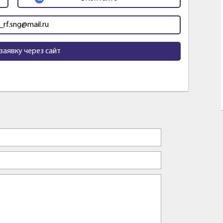
_rf.sng@mail.ru
заявку через сайт