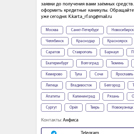
заявки до получения вами заёмных средств
оформить кредитные каникулы. Обращайтес
уже сегодня: K.karta_rf.sng@mail.ru
Москва
Санкт-Петербург
Новосибирск
Челябинск
Краснодар
Красноярск
Саратов
Ставрополь
Барнаул
П
Екатеринбург
Волгоград
Тюмень
Кемерово
Тула
Сочи
Ярославль
Липецк
Владивосток
Белгород
Апатиты
Калининград
Рязань
О
Сургут
Орёл
Тверь
Новокузнецк
Контакты:
Анфиса
Telegram