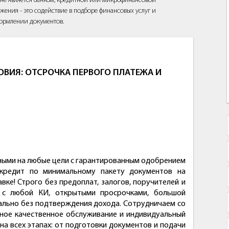
йт не является банком, кредитной или микрофинансовой
жения - это содействие в подборе финансовых услуг и
ормлении документов.
ВИЯ: ОТСРОЧКА ПЕРВОГО ПЛАТЕЖА И
ными на любые цели с гарантированным одобрением
кредит по минимальному пакету документов на
вке! Строго без предоплат, залогов, поручителей и
: с любой КИ, открытыми просрочками, большой
ально без подтверждения дохода. Сотрудничаем со
ное качественное обслуживание и индивидуальный
а всех этапах: от подготовки документов и подачи