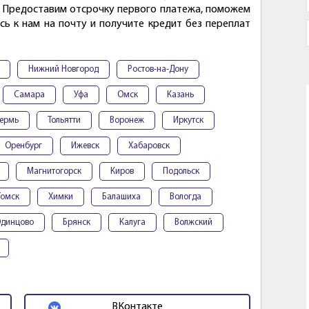
. Предоставим отсрочку первого платежа, поможем
ь к нам на почту и получите кредит без переплат
Нижний Новгород
Ростов-на-Дону
Самара
Уфа
Омск
Казань
ермь
Тольятти
Воронеж
Иркутск
Оренбург
Ижевск
Хабаровск
Магнитогорск
Киров
Подольск
Томск
Химки
Балашиха
Вологда
динцово
Брянск
Калуга
Волжский
ВКонтакте