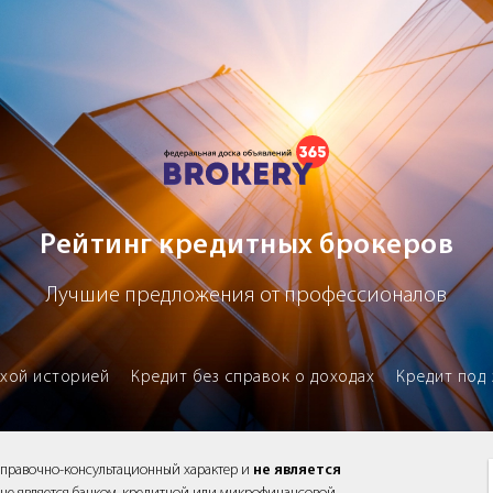
х брокеров
Рейтинг кредитных брокеров
Лучшие предложения от профессионалов
охой историей
Кредит без справок о доходах
Кредит под 
справочно-консультационный характер и
не является