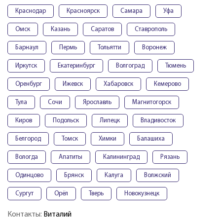
Краснодар
Красноярск
Самара
Уфа
Омск
Казань
Саратов
Ставрополь
Барнаул
Пермь
Тольятти
Воронеж
Иркутск
Екатеринбург
Волгоград
Тюмень
Оренбург
Ижевск
Хабаровск
Кемерово
Тула
Сочи
Ярославль
Магнитогорск
Киров
Подольск
Липецк
Владивосток
Белгород
Томск
Химки
Балашиха
Вологда
Апатиты
Калининград
Рязань
Одинцово
Брянск
Калуга
Волжский
Сургут
Орёл
Тверь
Новокузнецк
Контакты:
Виталий