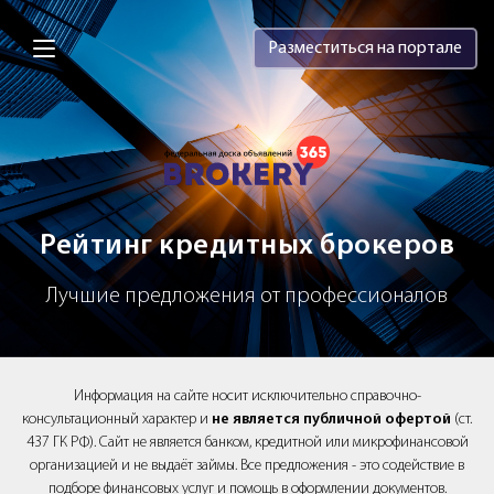
Brokery365 - Рейтинг кредитных брок
Разместиться на портале
Рейтинг кредитных брокеров
Лучшие предложения от профессионалов
Информация на сайте носит исключительно справочно-
консультационный характер и
не является публичной офертой
(ст.
437 ГК РФ). Сайт не является банком, кредитной или микрофинансовой
организацией и не выдаёт займы. Все предложения - это содействие в
подборе финансовых услуг и помощь в оформлении документов.