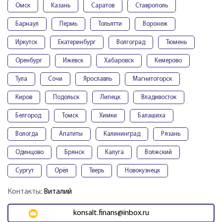
Омск
Казань
Саратов
Ставрополь
Барнаул
Пермь
Тольятти
Воронеж
Иркутск
Екатеринбург
Волгоград
Тюмень
Оренбург
Ижевск
Хабаровск
Кемерово
Тула
Сочи
Ярославль
Магнитогорск
Киров
Подольск
Липецк
Владивосток
Белгород
Томск
Химки
Балашиха
Вологда
Апатиты
Калининград
Рязань
Одинцово
Брянск
Калуга
Волжский
Сургут
Орёл
Тверь
Новокузнецк
Контакты:
Виталий
konsalt.finans@inbox.ru