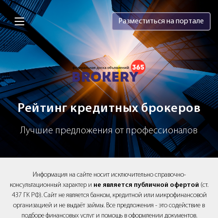
Brokery365 - Рейтинг кредитных брок
Разместиться на портале
Рейтинг кредитных брокеров
Лучшие предложения от профессионалов
Информация на сайте носит исключительно справочно-
консультационный характер и
не является публичной офертой
(ст.
437 ГК РФ). Сайт не является банком, кредитной или микрофинансовой
организацией и не выдаёт займы. Все предложения - это содействие в
подборе финансовых услуг и помощь в оформлении документов.