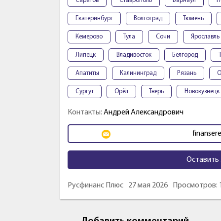
Саратов
Ставрополь
Барнаул
П
Екатеринбург
Волгоград
Тюмень
Кемерово
Тула
Сочи
Ярославль
Липецк
Владивосток
Белгород
Апатиты
Калининград
Рязань
О
Сургут
Орёл
Тверь
Новокузнецк
Контакты:
Андрей Александрович
finanser
Оставить 
Русфинанс Плюс
27 мая 2026
Просмотров: 