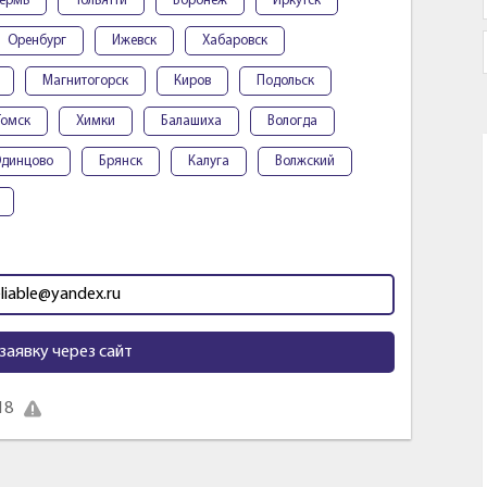
ермь
Тольятти
Воронеж
Иркутск
Оренбург
Ижевск
Хабаровск
Магнитогорск
Киров
Подольск
Томск
Химки
Балашиха
Вологда
динцово
Брянск
Калуга
Волжский
eliable@yandex.ru
заявку через сайт
18