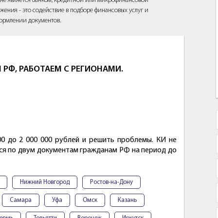
йт не является банком, кредитной или микрофинансовой
жения - это содействие в подборе финансовых услуг и
ормлении документов.
 РФ, РАБОТАЕМ С РЕГИОНАМИ.
00 до 2 000 000 рублей и решить проблемы. КИ не
тся по двум документам гражданам РФ на период до
Нижний Новгород
Ростов-на-Дону
Самара
Уфа
Омск
Казань