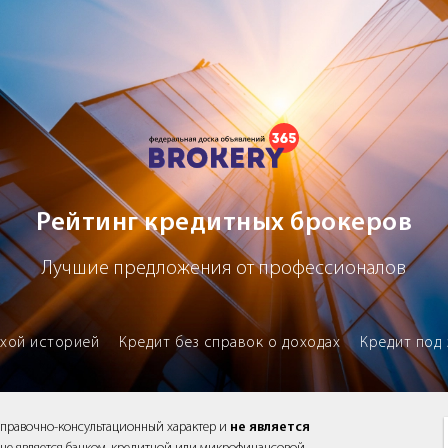
х брокеров
Рейтинг кредитных брокеров
Лучшие предложения от профессионалов
охой историей
Кредит без справок о доходах
Кредит под 
справочно-консультационный характер и
не является