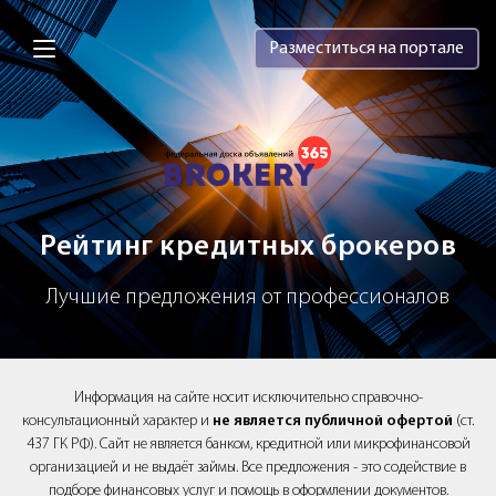
Brokery365 - Рейтинг кредитных брок
Разместиться на портале
Рейтинг кредитных брокеров
Лучшие предложения от профессионалов
Информация на сайте носит исключительно справочно-
консультационный характер и
не является публичной офертой
(ст.
437 ГК РФ). Сайт не является банком, кредитной или микрофинансовой
организацией и не выдаёт займы. Все предложения - это содействие в
подборе финансовых услуг и помощь в оформлении документов.