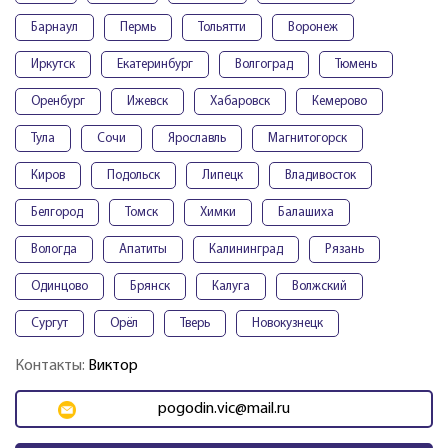
Барнаул
Пермь
Тольятти
Воронеж
Иркутск
Екатеринбург
Волгоград
Тюмень
Оренбург
Ижевск
Хабаровск
Кемерово
Тула
Сочи
Ярославль
Магнитогорск
Киров
Подольск
Липецк
Владивосток
Белгород
Томск
Химки
Балашиха
Вологда
Апатиты
Калининград
Рязань
Одинцово
Брянск
Калуга
Волжский
Сургут
Орёл
Тверь
Новокузнецк
Контакты:
Виктор
pogodin.vic@mail.ru