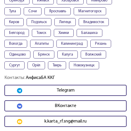
Оренбург
Ижевск
Хабаровск
Кемерово
Тула
Сочи
Ярославль
Магнитогорск
Киров
Подольск
Липецк
Владивосток
Белгород
Томск
Химки
Балашиха
Вологда
Апатиты
Калининград
Рязань
Одинцово
Брянск
Калуга
Волжский
Сургут
Орёл
Тверь
Новокузнецк
Контакты:
АнфисаБА ККГ
Telegram
ВКонтакте
k.karta_rf.sng@mail.ru