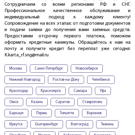
Сотрудничаем со всеми регионами РФ и СНГ.
Профессиональное качественное обслуживание и
индивидуальный подход к каждому клиенту!
Сопровождение на всех этапах: от подготовки документов
и подачи заявки до получения вами заёмных средств.
Предоставим отсрочку первого платежа, поможем
оформить кредитные каникулы. Обращайтесь к нам на
почту и получите кредит без переплат уже сегодня:
K.karta_rf.sng@mail.ru
Москва
Санкт-Петербург
Новосибирск
Нижний Новгород
Ростов-на-Дону
Челябинск
Краснодар
Красноярск
Самара
Уфа
Омск
Казань
Саратов
Ставрополь
Барнаул
Пермь
Тольятти
Воронеж
Иркутск
Екатеринбург
Волгоград
Тюмень