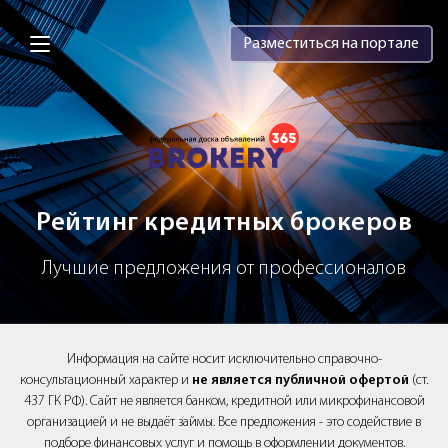
Brokery365 - Рейтинг кредитных брок
Разместиться на портале
Рейтинг кредитных брокеров
Лучшие предложения от профессионалов
Информация на сайте носит исключительно справочно-
консультационный характер и
не является публичной офертой
(ст.
437 ГК РФ). Сайт не является банком, кредитной или микрофинансовой
организацией и не выдаёт займы. Все предложения - это содействие в
подборе финансовых услуг и помощь в оформлении документов.