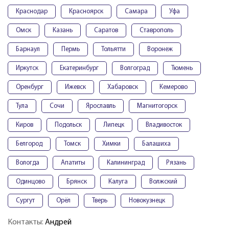
Краснодар
Красноярск
Самара
Уфа
Омск
Казань
Саратов
Ставрополь
Барнаул
Пермь
Тольятти
Воронеж
Иркутск
Екатеринбург
Волгоград
Тюмень
Оренбург
Ижевск
Хабаровск
Кемерово
Тула
Сочи
Ярославль
Магнитогорск
Киров
Подольск
Липецк
Владивосток
Белгород
Томск
Химки
Балашиха
Вологда
Апатиты
Калининград
Рязань
Одинцово
Брянск
Калуга
Волжский
Сургут
Орёл
Тверь
Новокузнецк
Контакты:
Андрей