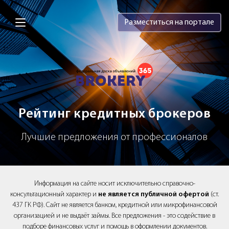
Brokery365 - Рейтинг кредитных брок
Разместиться на портале
Рейтинг кредитных брокеров
Лучшие предложения от профессионалов
Информация на сайте носит исключительно справочно-
консультационный характер и
не является публичной офертой
(ст.
437 ГК РФ). Сайт не является банком, кредитной или микрофинансовой
организацией и не выдаёт займы. Все предложения - это содействие в
подборе финансовых услуг и помощь в оформлении документов.