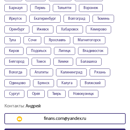
Барнаул
Пермь
Тольятти
Воронеж
Иркутск
Екатеринбург
Волгоград
Тюмень
Оренбург
Ижевск
Хабаровск
Кемерово
Тула
Сочи
Ярославль
Магнитогорск
Киров
Подольск
Липецк
Владивосток
Белгород
Томск
Химки
Балашиха
Вологда
Апатиты
Калининград
Рязань
Одинцово
Брянск
Калуга
Волжский
Сургут
Орёл
Тверь
Новокузнецк
Контакты:
Андрей
finans.com@yandex.ru