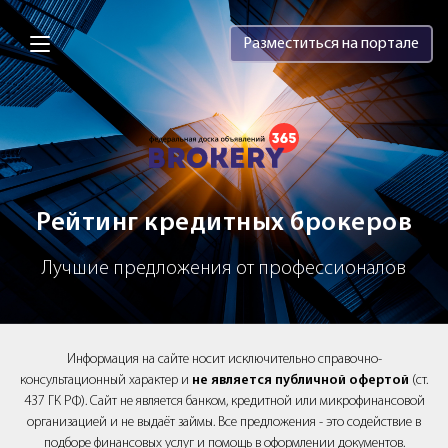
Brokery365 - Рейтинг кредитных брок
Разместиться на портале
Рейтинг кредитных брокеров
Лучшие предложения от профессионалов
Информация на сайте носит исключительно справочно-
консультационный характер и
не является публичной офертой
(ст.
437 ГК РФ). Сайт не является банком, кредитной или микрофинансовой
организацией и не выдаёт займы. Все предложения - это содействие в
подборе финансовых услуг и помощь в оформлении документов.