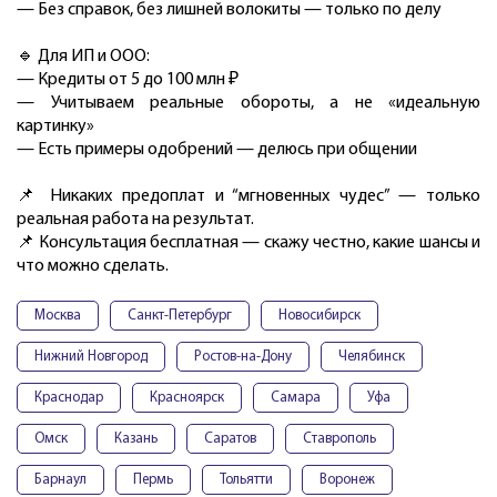
— Без справок, без лишней волокиты — только по делу
🔹 Для ИП и ООО:
— Кредиты от 5 до 100 млн ₽
— Учитываем реальные обороты, а не «идеальную
картинку»
— Есть примеры одобрений — делюсь при общении
📌 Никаких предоплат и “мгновенных чудес” — только
реальная работа на результат.
📌 Консультация бесплатная — скажу честно, какие шансы и
что можно сделать.
Москва
Санкт-Петербург
Новосибирск
Нижний Новгород
Ростов-на-Дону
Челябинск
Краснодар
Красноярск
Самара
Уфа
Омск
Казань
Саратов
Ставрополь
Барнаул
Пермь
Тольятти
Воронеж