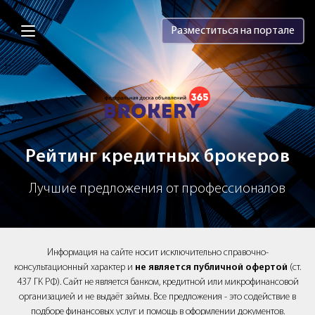
Brokery365 - Рейтинг кредитных брок
Разместиться на портале
Рейтинг кредитных брокеров
Лучшие предложения от профессионалов
Информация на сайте носит исключительно справочно-
консультационный характер и
не является публичной офертой
(ст.
437 ГК РФ). Сайт не является банком, кредитной или микрофинансовой
организацией и не выдаёт займы. Все предложения - это содействие в
подборе финансовых услуг и помощь в оформлении документов.