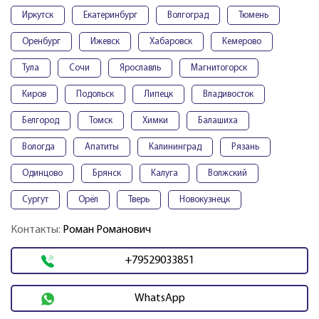
Иркутск
Екатеринбург
Волгоград
Тюмень
Оренбург
Ижевск
Хабаровск
Кемерово
Тула
Сочи
Ярославль
Магнитогорск
Киров
Подольск
Липецк
Владивосток
Белгород
Томск
Химки
Балашиха
Вологда
Апатиты
Калининград
Рязань
Одинцово
Брянск
Калуга
Волжский
Сургут
Орёл
Тверь
Новокузнецк
Контакты:
Роман Романович
+79529033851
WhatsApp