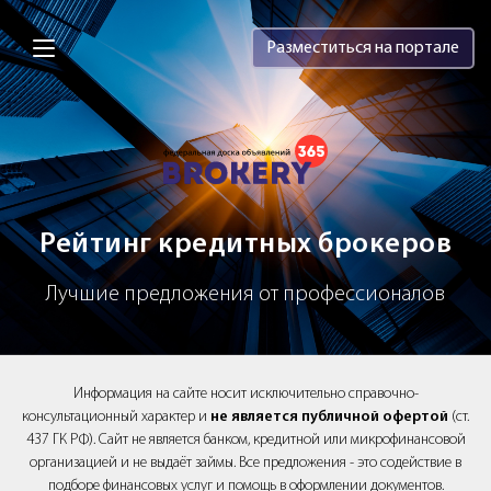
Brokery365 - Рейтинг кредитных брок
Разместиться на портале
Рейтинг кредитных брокеров
Лучшие предложения от профессионалов
Информация на сайте носит исключительно справочно-
консультационный характер и
не является публичной офертой
(ст.
437 ГК РФ). Сайт не является банком, кредитной или микрофинансовой
организацией и не выдаёт займы. Все предложения - это содействие в
подборе финансовых услуг и помощь в оформлении документов.