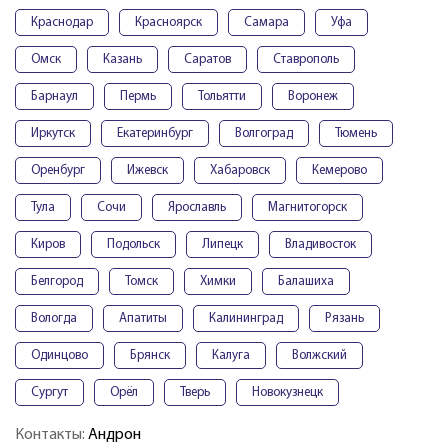
Краснодар
Красноярск
Самара
Уфа
Омск
Казань
Саратов
Ставрополь
Барнаул
Пермь
Тольятти
Воронеж
Иркутск
Екатеринбург
Волгоград
Тюмень
Оренбург
Ижевск
Хабаровск
Кемерово
Тула
Сочи
Ярославль
Магнитогорск
Киров
Подольск
Липецк
Владивосток
Белгород
Томск
Химки
Балашиха
Вологда
Апатиты
Калининград
Рязань
Одинцово
Брянск
Калуга
Волжский
Сургут
Орёл
Тверь
Новокузнецк
Контакты:
Андрон