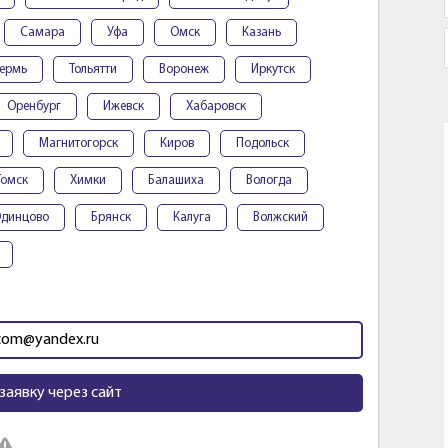
Самара
Уфа
Омск
Казань
ермь
Тольятти
Воронеж
Иркутск
Оренбург
Ижевск
Хабаровск
Магнитогорск
Киров
Подольск
Томск
Химки
Балашиха
Вологда
динцово
Брянск
Калуга
Волжский
.com@yandex.ru
заявку через сайт