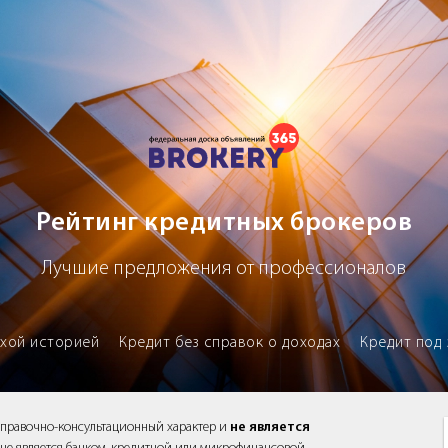
х брокеров
Рейтинг кредитных брокеров
Лучшие предложения от профессионалов
охой историей
Кредит без справок о доходах
Кредит под 
справочно-консультационный характер и
не является