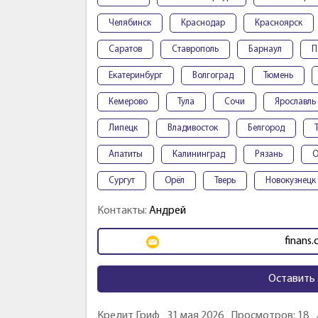
Челябинск
Краснодар
Красноярск
Саратов
Ставрополь
Барнаул
П
Екатеринбург
Волгоград
Тюмень
Кемерово
Тула
Сочи
Ярославль
Липецк
Владивосток
Белгород
Апатиты
Калининград
Рязань
О
Сургут
Орёл
Тверь
Новокузнецк
Контакты:
Андрей
finans
Оставить 
Кредит Гриф
31 мая 2026
Просмотров: 18