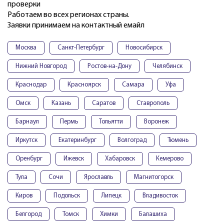
проверки
Работаем во всех регионах страны.
Заявки принимаем на контактный емайл
Москва
Санкт-Петербург
Новосибирск
Нижний Новгород
Ростов-на-Дону
Челябинск
Краснодар
Красноярск
Самара
Уфа
Омск
Казань
Саратов
Ставрополь
Барнаул
Пермь
Тольятти
Воронеж
Иркутск
Екатеринбург
Волгоград
Тюмень
Оренбург
Ижевск
Хабаровск
Кемерово
Тула
Сочи
Ярославль
Магнитогорск
Киров
Подольск
Липецк
Владивосток
Белгород
Томск
Химки
Балашиха