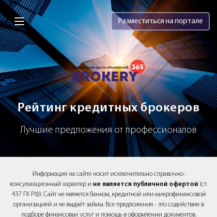
Brokery365 - Рейтинг кредитных брок
Разместиться на портале
Рейтинг кредитных брокеров
Лучшие предложения от профессионалов
Информация на сайте носит исключительно справочно-
консультационный характер и
не является публичной офертой
(ст.
437 ГК РФ). Сайт не является банком, кредитной или микрофинансовой
организацией и не выдаёт займы. Все предложения - это содействие в
подборе финансовых услуг и помощь в оформлении документов.