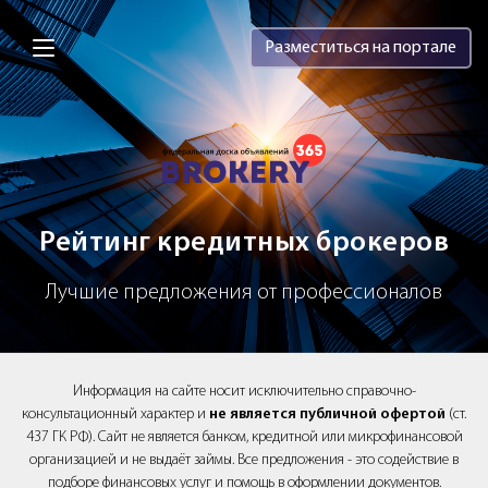
Brokery365 - Рейтинг кредитных брок
Разместиться на портале
Рейтинг кредитных брокеров
Лучшие предложения от профессионалов
Информация на сайте носит исключительно справочно-
консультационный характер и
не является публичной офертой
(ст.
437 ГК РФ). Сайт не является банком, кредитной или микрофинансовой
организацией и не выдаёт займы. Все предложения - это содействие в
подборе финансовых услуг и помощь в оформлении документов.