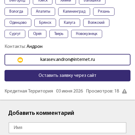
Белгород
Томск
Химки
Балашиха
Вологда
Апатиты
Калининград
Рязань
Одинцово
Брянск
Калуга
Волжский
Сургут
Орёл
Тверь
Новокузнецк
Контакты:
Андрон
karasev.andron@internet.ru
Оставить заявку через сайт
Кредитная Территория
03 июня 2026
Просмотров: 18
Добавить комментарий