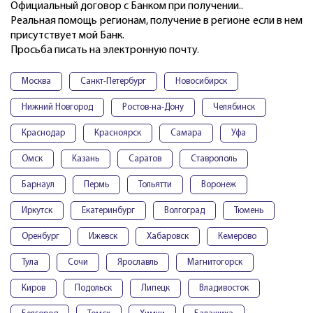
Официальный договор с Банком при получении..
Реальная помощь регионам, получение в регионе если в нем
присутствует мой Банк.
Просьба писать на электронную почту.
Москва
Санкт-Петербург
Новосибирск
Нижний Новгород
Ростов-на-Дону
Челябинск
Краснодар
Красноярск
Самара
Уфа
Омск
Казань
Саратов
Ставрополь
Барнаул
Пермь
Тольятти
Воронеж
Иркутск
Екатеринбург
Волгоград
Тюмень
Оренбург
Ижевск
Хабаровск
Кемерово
Тула
Сочи
Ярославль
Магнитогорск
Киров
Подольск
Липецк
Владивосток