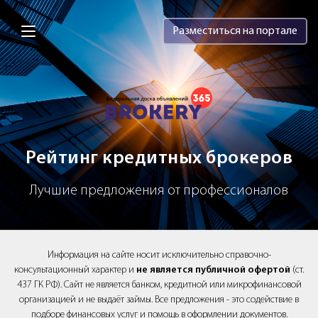
Brokery365 - Рейтинг кредитных брок
Разместиться на портале
Рейтинг кредитных брокеров
Лучшие предложения от профессионалов
Информация на сайте носит исключительно справочно-
консультационный характер и
не является публичной офертой
(ст.
437 ГК РФ). Сайт не является банком, кредитной или микрофинансовой
организацией и не выдаёт займы. Все предложения - это содействие в
подборе финансовых услуг и помощь в оформлении документов.