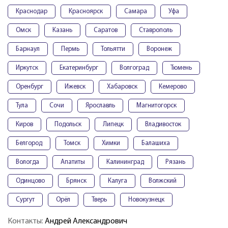
Краснодар
Красноярск
Самара
Уфа
Омск
Казань
Саратов
Ставрополь
Барнаул
Пермь
Тольятти
Воронеж
Иркутск
Екатеринбург
Волгоград
Тюмень
Оренбург
Ижевск
Хабаровск
Кемерово
Тула
Сочи
Ярославль
Магнитогорск
Киров
Подольск
Липецк
Владивосток
Белгород
Томск
Химки
Балашиха
Вологда
Апатиты
Калининград
Рязань
Одинцово
Брянск
Калуга
Волжский
Сургут
Орёл
Тверь
Новокузнецк
Контакты:
Андрей Александрович