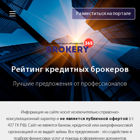
Brokery365 - Рейтинг кредитных брок
Разместиться на портале
Рейтинг кредитных брокеров
Лучшие предложения от профессионалов
Информация на сайте носит исключительно справочно-
консультационный характер и
не является публичной офертой
(ст.
437 ГК РФ). Сайт не является банком, кредитной или микрофинансовой
организацией и не выдаёт займы. Все предложения - это содействие в
подборе финансовых услуг и помощь в оформлении документов.