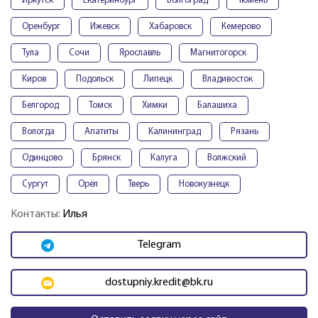
Иркутск
Екатеринбург
Волгоград
Тюмень
Оренбург
Ижевск
Хабаровск
Кемерово
Тула
Сочи
Ярославль
Магнитогорск
Киров
Подольск
Липецк
Владивосток
Белгород
Томск
Химки
Балашиха
Вологда
Апатиты
Калининград
Рязань
Одинцово
Брянск
Калуга
Волжский
Сургут
Орёл
Тверь
Новокузнецк
Контакты:
Илья
Telegram
dostupniy.kredit@bk.ru