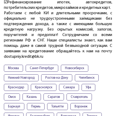
☑️Рефинансирование ипотек, автокредитов,
потребительских кредитов, микрозаймов и кредитных карт.
Работаем с любой КИ и длительными просрочками, с
официально не трудоустроенными заёмщиками без
подтверждения дохода, а также с имеющими большую
кредитную нагрузку. Без скрытых комиссий, залогов,
поручителей и предоплат! Сотрудничаем со всеми
регионами РФ и СНГ. Наши специалисты знают, как вам
помощь даже в самой трудной безвыходной ситуации. С
заявками на кредитование обращайтесь к нам на почту
dostupniy.kredit@bk.ru
Москва
Санкт-Петербург
Новосибирск
Нижний Новгород
Ростов-на-Дону
Челябинск
Краснодар
Красноярск
Самара
Уфа
Омск
Казань
Саратов
Ставрополь
Барнаул
Пермь
Тольятти
Воронеж