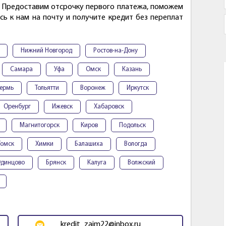
. Предоставим отсрочку первого платежа, поможем
ь к нам на почту и получите кредит без переплат
Нижний Новгород
Ростов-на-Дону
Самара
Уфа
Омск
Казань
ермь
Тольятти
Воронеж
Иркутск
Оренбург
Ижевск
Хабаровск
Магнитогорск
Киров
Подольск
Томск
Химки
Балашиха
Вологда
динцово
Брянск
Калуга
Волжский
kredit_zaim22@inbox.ru