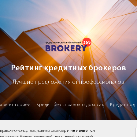
х брокеров
Рейтинг кредитных брокеров
Лучшие предложения от профессионалов
охой историей
Кредит без справок о доходах
Кредит под 
справочно-консультационный характер и
не является