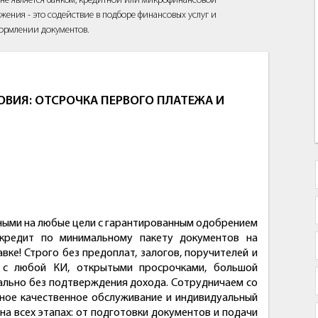
йт не является банком, кредитной или микрофинансовой
жения - это содействие в подборе финансовых услуг и
ормлении документов.
ВИЯ: ОТСРОЧКА ПЕРВОГО ПЛАТЕЖА И
ными на любые цели с гарантированным одобрением
кредит по минимальному пакету документов на
вке! Строго без предоплат, залогов, поручителей и
: с любой КИ, открытыми просрочками, большой
ально без подтверждения дохода. Сотрудничаем со
ное качественное обслуживание и индивидуальный
а всех этапах: от подготовки документов и подачи