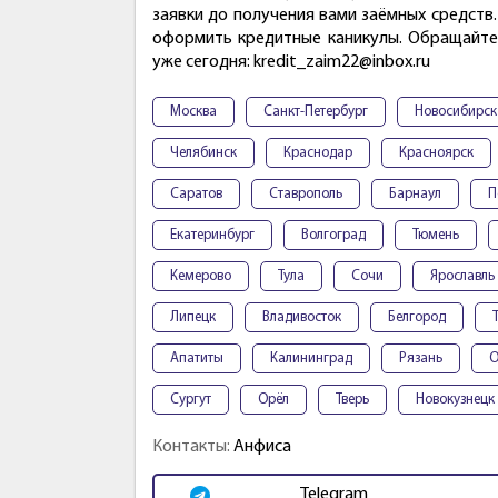
заявки до получения вами заёмных средств
оформить кредитные каникулы. Обращайтес
уже сегодня: kredit_zaim22@inbox.ru
Москва
Санкт-Петербург
Новосибирск
Челябинск
Краснодар
Красноярск
Саратов
Ставрополь
Барнаул
П
Екатеринбург
Волгоград
Тюмень
Кемерово
Тула
Сочи
Ярославль
Липецк
Владивосток
Белгород
Апатиты
Калининград
Рязань
О
Сургут
Орёл
Тверь
Новокузнецк
Контакты:
Анфиса
Telegram