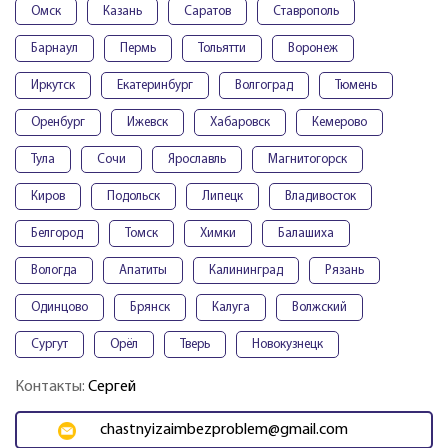
Омск
Казань
Саратов
Ставрополь
Барнаул
Пермь
Тольятти
Воронеж
Иркутск
Екатеринбург
Волгоград
Тюмень
Оренбург
Ижевск
Хабаровск
Кемерово
Тула
Сочи
Ярославль
Магнитогорск
Киров
Подольск
Липецк
Владивосток
Белгород
Томск
Химки
Балашиха
Вологда
Апатиты
Калининград
Рязань
Одинцово
Брянск
Калуга
Волжский
Сургут
Орёл
Тверь
Новокузнецк
Контакты:
Сергей
chastnyizaimbezproblem@gmail.com