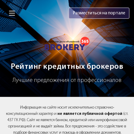
Brokery365 - Рейтинг кредитных брок
Разместиться на портале
Рейтинг кредитных брокеров
Лучшие предложения от профессионалов
Информация на сайте носит исключительно справочно-
консультационный характер и
не является публичной офертой
(ст.
437 ГК РФ). Сайт не является банком, кредитной или микрофинансовой
организацией и не выдаёт займы. Все предложения - это содействие в
подборе финансовых услуг и помощь в оформлении документов.