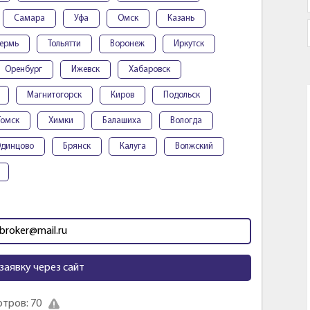
Самара
Уфа
Омск
Казань
ермь
Тольятти
Воронеж
Иркутск
Оренбург
Ижевск
Хабаровск
Магнитогорск
Киров
Подольск
Томск
Химки
Балашиха
Вологда
динцово
Брянск
Калуга
Волжский
broker@mail.ru
заявку через сайт
тров: 70