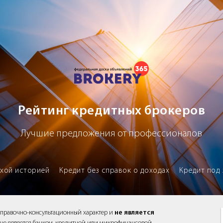
х брокеров
Рейтинг кредитных брокеров
Лучшие предложения от профессионалов
охой историей
Кредит без справок о доходах
Кредит под 
справочно-консультационный характер и
не является