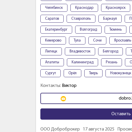
Челябинск
Краснодар
Красноярск
Саратов
Ставрополь
Барнаул
П
Екатеринбург
Волгоград
Тюмень
Кемерово
Тула
Сочи
Ярославль
Липецк
Владивосток
Белгород
Апатиты
Калининград
Рязань
О
Сургут
Орёл
Тверь
Новокузнецк
Контакты:
Виктор
dobro.
Оставить 
ООО Доброброкер
17 августа 2025
Просмо