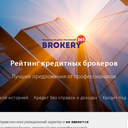
х брокеров
Рейтинг кредитных брокеров
Лучшие предложения от профессионалов
охой историей
Кредит без справок о доходах
Кредит под 
справочно-консультационный характер и
не является