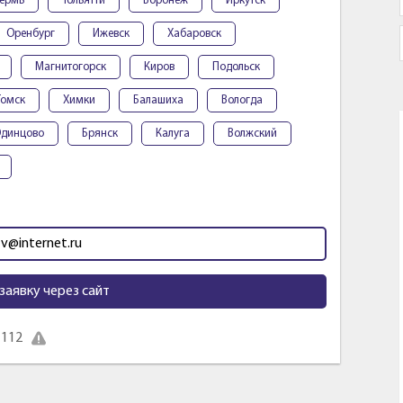
ермь
Тольятти
Воронеж
Иркутск
Оренбург
Ижевск
Хабаровск
Магнитогорск
Киров
Подольск
Томск
Химки
Балашиха
Вологда
динцово
Брянск
Калуга
Волжский
tv@internet.ru
заявку через сайт
 112