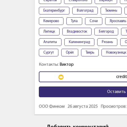
Саратов
Ставрополь
Барнаул
П
Екатеринбург
Волгоград
Тюмень
Кемерово
Тула
Сочи
Ярославль
Липецк
Владивосток
Белгород
Апатиты
Калининград
Рязань
О
Сургут
Орёл
Тверь
Новокузнецк
Контакты:
Виктор
credi
Оставить 
ООО Финком
26 августа 2025
Просмотров: