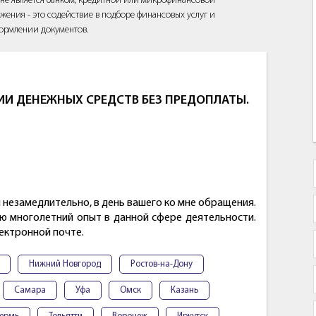
йт не является банком, кредитной или микрофинансовой
жения - это содействие в подборе финансовых услуг и
ормлении документов.
И ДЕНЕЖНЫХ СРЕДСТВ БЕЗ ПРЕДОПЛАТЫ.
незамедлительно, в день вашего ко мне обращения.
ю многолетний опыт в данной сфере деятельности.
ектронной почте.
Нижний Новгород
Ростов-на-Дону
Самара
Уфа
Омск
Казань