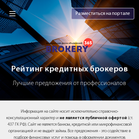
Brokery365 - Рейтинг кредитных брок
Разместиться на портале
Рейтинг кредитных брокеров
Лучшие предложения от профессионалов
Информация на сайте носит исключительно справочно-
консультационный характер и
не является публичной офертой
(ст.
437 ГК РФ). Сайт не является банком, кредитной или микрофинансовой
организацией и не выдаёт займы. Все предложения - это содействие в
подборе финансовых услуг и помощь в оформлении документов.