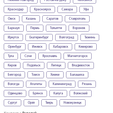
Нижний Новгород
Ростов-на-Дону
Челябинск
Краснодар
Красноярск
Самара
Уфа
Омск
Казань
Саратов
Ставрополь
Барнаул
Пермь
Тольятти
Воронеж
Иркутск
Екатеринбург
Волгоград
Тюмень
Оренбург
Ижевск
Хабаровск
Кемерово
Тула
Сочи
Ярославль
Магнитогорск
Киров
Подольск
Липецк
Владивосток
Белгород
Томск
Химки
Балашиха
Вологда
Апатиты
Калининград
Рязань
Одинцово
Брянск
Калуга
Волжский
Сургут
Орёл
Тверь
Новокузнецк