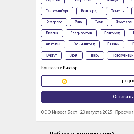
Саратов
Ставрополь
Барнаул
П
Екатеринбург
Волгоград
Тюмень
Кемерово
Тула
Сочи
Ярославль
Липецк
Владивосток
Белгород
Апатиты
Калининград
Рязань
О
Сургут
Орёл
Тверь
Новокузнецк
Контакты:
Виктор
pogod
Оставить 
ООО Инвест Бест
20 августа 2025
Просмотр