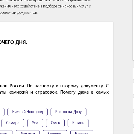
йт не является банком, кредитной или микрофинансовой
жения - это содействие в подборе финансовых услуг и
ормлении документов.
ОЧЕГО ДНЯ.
нов России. По паспорту и второму документу. С
аты комиссий и страховок. Помогу даже в самых
Нижний Новгород
Ростов-на-Дону
Самара
Уфа
Омск
Казань