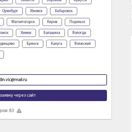
ермь
Тольятти
Воронеж
Иркутск
Оренбург
Ижевск
Хабаровск
Магнитогорск
Киров
Подольск
Томск
Химки
Балашиха
Вологда
динцово
Брянск
Калуга
Волжский
in.vic@mail.ru
заявку через сайт
ов: 83