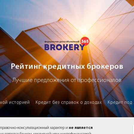
х брокеров
Рейтинг кредитных брокеров
Лучшие предложения от профессионалов
охой историей
Кредит без справок о доходах
Кредит под 
справочно-консультационный характер и
не является