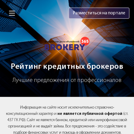
Brokery365 - Рейтинг кредитных брок
Разместиться на портале
Рейтинг кредитных брокеров
Лучшие предложения от профессионалов
Информация на сайте носит исключительно справочно-
консультационный характер и
не является публичной офертой
(ст.
437 ГК РФ). Сайт не является банком, кредитной или микрофинансовой
организацией и не выдаёт займы. Все предложения - это содействие в
подборе финансовых услуг и помощь в оформлении документов.