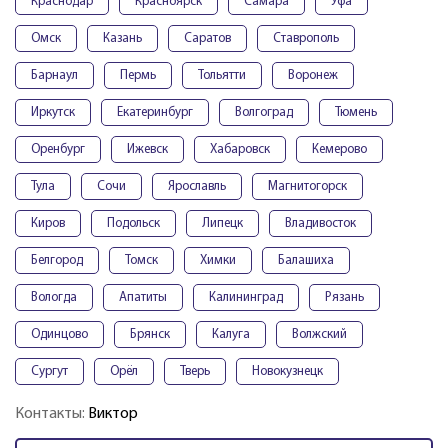
Краснодар
Красноярск
Самара
Уфа
Омск
Казань
Саратов
Ставрополь
Барнаул
Пермь
Тольятти
Воронеж
Иркутск
Екатеринбург
Волгоград
Тюмень
Оренбург
Ижевск
Хабаровск
Кемерово
Тула
Сочи
Ярославль
Магнитогорск
Киров
Подольск
Липецк
Владивосток
Белгород
Томск
Химки
Балашиха
Вологда
Апатиты
Калининград
Рязань
Одинцово
Брянск
Калуга
Волжский
Сургут
Орёл
Тверь
Новокузнецк
Контакты:
Виктор