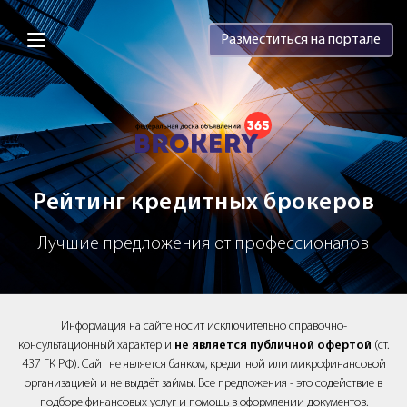
Brokery365 - Рейтинг кредитных брок
Разместиться на портале
Рейтинг кредитных брокеров
Лучшие предложения от профессионалов
Информация на сайте носит исключительно справочно-
консультационный характер и
не является публичной офертой
(ст.
437 ГК РФ). Сайт не является банком, кредитной или микрофинансовой
организацией и не выдаёт займы. Все предложения - это содействие в
подборе финансовых услуг и помощь в оформлении документов.