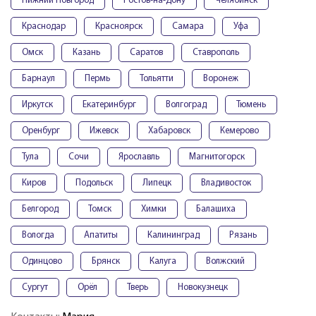
Нижний Новгород
Ростов-на-Дону
Челябинск
Краснодар
Красноярск
Самара
Уфа
Омск
Казань
Саратов
Ставрополь
Барнаул
Пермь
Тольятти
Воронеж
Иркутск
Екатеринбург
Волгоград
Тюмень
Оренбург
Ижевск
Хабаровск
Кемерово
Тула
Сочи
Ярославль
Магнитогорск
Киров
Подольск
Липецк
Владивосток
Белгород
Томск
Химки
Балашиха
Вологда
Апатиты
Калининград
Рязань
Одинцово
Брянск
Калуга
Волжский
Сургут
Орёл
Тверь
Новокузнецк