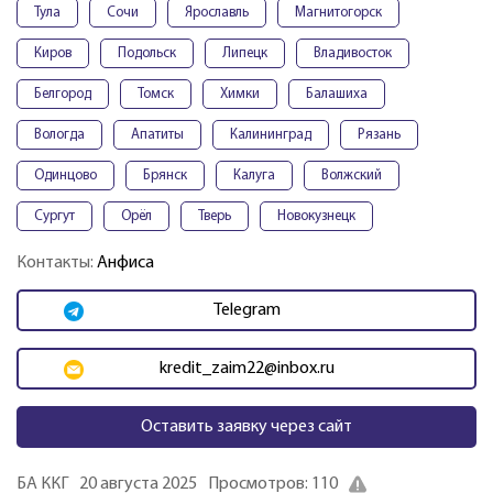
Тула
Сочи
Ярославль
Магнитогорск
Киров
Подольск
Липецк
Владивосток
Белгород
Томск
Химки
Балашиха
Вологда
Апатиты
Калининград
Рязань
Одинцово
Брянск
Калуга
Волжский
Сургут
Орёл
Тверь
Новокузнецк
Контакты:
Анфиса
Telegram
kredit_zaim22@inbox.ru
Оставить заявку через сайт
БА ККГ
20 августа 2025
Просмотров: 110