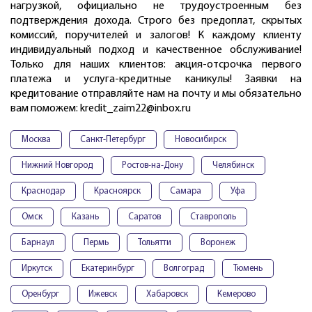
нагрузкой, официально не трудоустроенным без
подтверждения дохода. Строго без предоплат, скрытых
комиссий, поручителей и залогов! К каждому клиенту
индивидуальный подход и качественное обслуживание!
Только для наших клиентов: акция-отсрочка первого
платежа и услуга-кредитные каникулы! Заявки на
кредитование отправляйте нам на почту и мы обязательно
вам поможем: kredit_zaim22@inbox.ru
Москва
Санкт-Петербург
Новосибирск
Нижний Новгород
Ростов-на-Дону
Челябинск
Краснодар
Красноярск
Самара
Уфа
Омск
Казань
Саратов
Ставрополь
Барнаул
Пермь
Тольятти
Воронеж
Иркутск
Екатеринбург
Волгоград
Тюмень
Оренбург
Ижевск
Хабаровск
Кемерово