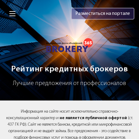
Brokery365 - Рейтинг кредитных брок
Разместиться на портале
Рейтинг кредитных брокеров
Лучшие предложения от профессионалов
Информация на сайте носит исключительно справочно-
консультационный характер и
не является публичной офертой
(ст.
437 ГК РФ). Сайт не является банком, кредитной или микрофинансовой
организацией и не выдаёт займы. Все предложения - это содействие в
подборе финансовых услуг и помощь в оформлении документов.