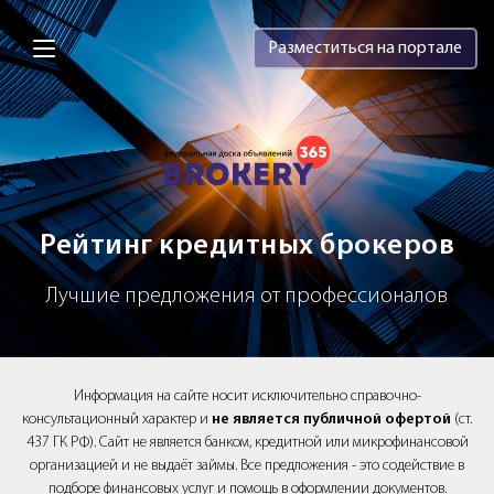
Brokery365 - Рейтинг кредитных брок
Разместиться на портале
Рейтинг кредитных брокеров
Лучшие предложения от профессионалов
Информация на сайте носит исключительно справочно-
консультационный характер и
не является публичной офертой
(ст.
437 ГК РФ). Сайт не является банком, кредитной или микрофинансовой
организацией и не выдаёт займы. Все предложения - это содействие в
подборе финансовых услуг и помощь в оформлении документов.