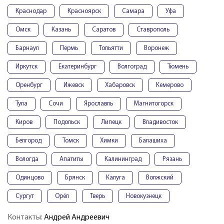
Краснодар
Красноярск
Самара
Уфа
Омск
Казань
Саратов
Ставрополь
Барнаул
Пермь
Тольятти
Воронеж
Иркутск
Екатеринбург
Волгоград
Тюмень
Оренбург
Ижевск
Хабаровск
Кемерово
Тула
Сочи
Ярославль
Магнитогорск
Киров
Подольск
Липецк
Владивосток
Белгород
Томск
Химки
Балашиха
Вологда
Апатиты
Калининград
Рязань
Одинцово
Брянск
Калуга
Волжский
Сургут
Орёл
Тверь
Новокузнецк
Контакты:
Андрей Андреевич