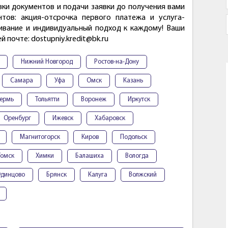
вки документов и подачи заявки до получения вами
нтов: акция-отсрочка первого платежа и услуга-
ивание и индивидуальный подход к каждому! Ваши
 почте: dostupniy.kredit@bk.ru
Нижний Новгород
Ростов-на-Дону
Самара
Уфа
Омск
Казань
ермь
Тольятти
Воронеж
Иркутск
Оренбург
Ижевск
Хабаровск
Магнитогорск
Киров
Подольск
Томск
Химки
Балашиха
Вологда
динцово
Брянск
Калуга
Волжский