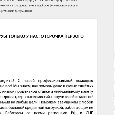
йт не является банком, кредитной или микрофинансовой
жения - это содействие в подборе финансовых услуг и
ормлении документов.
УБ! ТОЛЬКО У НАС: ОТСРОЧКА ПЕРВОГО
редита? С нашей профессиональной помощью
о все! Мы знаем, как помочь даже в самых тяжёлых
о низкой процентной ставке и минимальному пакету
редоплат, скрытых комиссий, поручителей и залогов!
ичными на любые цели. Поможем заёмщикам с любой
ами, большой кредитной нагрузкой, работающим не
а. Работаем со всеми регионами РФ и СНГ.