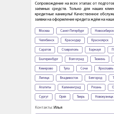
Сопровождение на всех этапах: от подгото
заёмных средств. Только для наших клие
кредитные каникулы! Качественное обслуж
заявки на оформление кредита ждём на нашей
Москва
Санкт-Петербург
Новосибирск
Челябинск
Краснодар
Красноярск
Саратов
Ставрополь
Барнаул
П
Екатеринбург
Волгоград
Тюмень
Кемерово
Тула
Сочи
Ярославль
Липецк
Владивосток
Белгород
Апатиты
Калининград
Рязань
О
Сургут
Орёл
Тверь
Новокузнецк
Контакты:
Илья