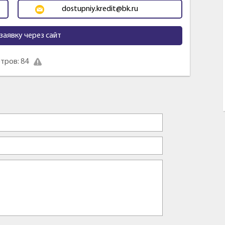
dostupniy.kredit@bk.ru
заявку через сайт
тров: 84