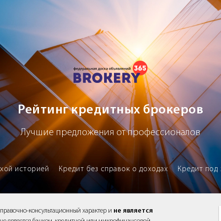
х брокеров
Рейтинг кредитных брокеров
Лучшие предложения от профессионалов
охой историей
Кредит без справок о доходах
Кредит под 
справочно-консультационный характер и
не является