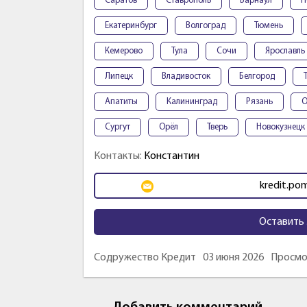
Саратов
Ставрополь
Барнаул
П
Екатеринбург
Волгоград
Тюмень
Кемерово
Тула
Сочи
Ярославль
Липецк
Владивосток
Белгород
Апатиты
Калининград
Рязань
О
Сургут
Орёл
Тверь
Новокузнецк
Контакты:
Константин
kredit.po
Оставить 
Содружество Кредит
03 июня 2026
Просмо