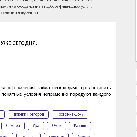
йт не является банком, кредитной или микрофинансовой
жения - это содействие в подборе финансовых услуг и
ормлении документов.
УЖЕ СЕГОДНЯ.
Для оформления займа необходимо предоставить
и понятные условия непременно порадуют каждого
Нижний Новгород
Ростов-на-Дону
Самара
Уфа
Омск
Казань