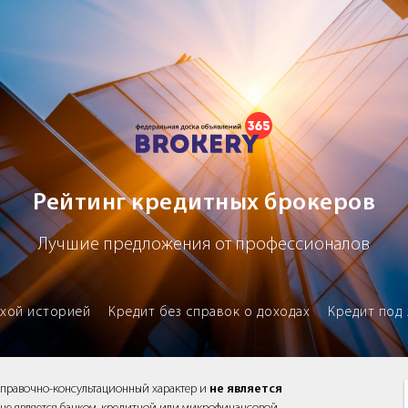
х брокеров
Рейтинг кредитных брокеров
Лучшие предложения от профессионалов
охой историей
Кредит без справок о доходах
Кредит под 
справочно-консультационный характер и
не является