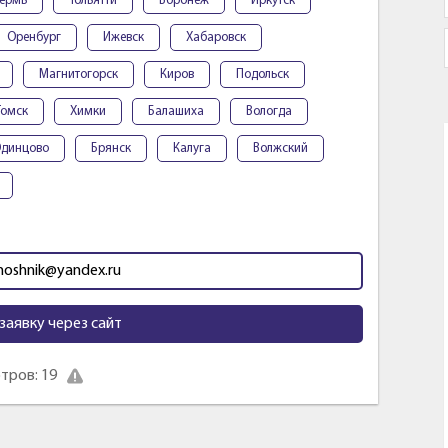
ермь
Тольятти
Воронеж
Иркутск
Оренбург
Ижевск
Хабаровск
Магнитогорск
Киров
Подольск
Томск
Химки
Балашиха
Вологда
динцово
Брянск
Калуга
Волжский
moshnik@yandex.ru
заявку через сайт
тров: 19