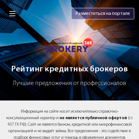
Brokery365 - Рейтинг кредитных брок
Разместиться на портале
Рейтинг кредитных брокеров
Лучшие предложения от профессионалов
Информация на сайте носит исключительно справочно-
консультационный характер и
не является публичной офертой
(ст.
437 ГК РФ). Сайт не является банком, кредитной или микрофинансовой
организацией и не выдаёт займы. Все предложения - это содействие в
подборе финансовых услуг и помощь в оформлении документов.