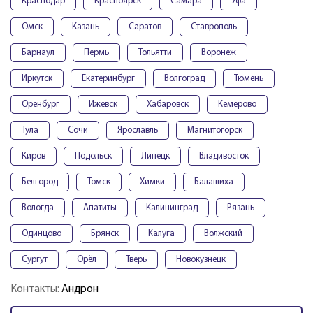
Краснодар
Красноярск
Самара
Уфа
Омск
Казань
Саратов
Ставрополь
Барнаул
Пермь
Тольятти
Воронеж
Иркутск
Екатеринбург
Волгоград
Тюмень
Оренбург
Ижевск
Хабаровск
Кемерово
Тула
Сочи
Ярославль
Магнитогорск
Киров
Подольск
Липецк
Владивосток
Белгород
Томск
Химки
Балашиха
Вологда
Апатиты
Калининград
Рязань
Одинцово
Брянск
Калуга
Волжский
Сургут
Орёл
Тверь
Новокузнецк
Контакты:
Андрон