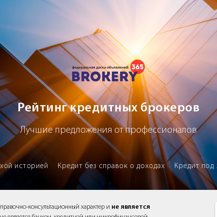
х брокеров
Рейтинг кредитных брокеров
Лучшие предложения от профессионалов
охой историей
Кредит без справок о доходах
Кредит под 
справочно-консультационный характер и
не является