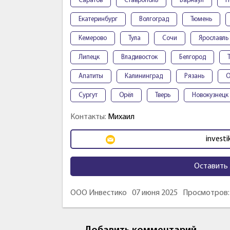
Саратов
Ставрополь
Барнаул
П
Екатеринбург
Волгоград
Тюмень
Кемерово
Тула
Сочи
Ярославль
Липецк
Владивосток
Белгород
Апатиты
Калининград
Рязань
О
Сургут
Орёл
Тверь
Новокузнецк
Контакты:
Михаил
investi
Оставить 
ООО Инвестико
07 июня 2025
Просмотров: