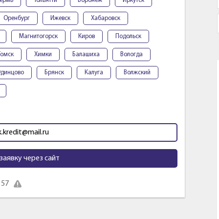
ермь
Тольятти
Воронеж
Иркутск
Оренбург
Ижевск
Хабаровск
Магнитогорск
Киров
Подольск
Томск
Химки
Балашиха
Вологда
динцово
Брянск
Калуга
Волжский
k.kredit@mail.ru
заявку через сайт
 57