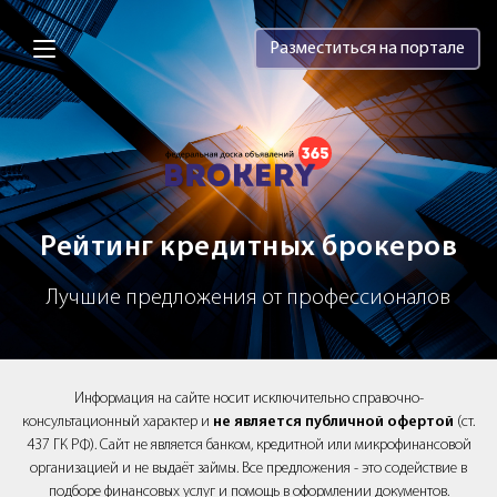
Brokery365 - Рейтинг кредитных брок
Разместиться на портале
Рейтинг кредитных брокеров
Лучшие предложения от профессионалов
Информация на сайте носит исключительно справочно-
консультационный характер и
не является публичной офертой
(ст.
437 ГК РФ). Сайт не является банком, кредитной или микрофинансовой
организацией и не выдаёт займы. Все предложения - это содействие в
подборе финансовых услуг и помощь в оформлении документов.