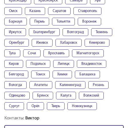
Краснодар
Красноярск
Самара
Уфа
Омск
Казань
Саратов
Ставрополь
Барнаул
Пермь
Тольятти
Воронеж
Иркутск
Екатеринбург
Волгоград
Тюмень
Оренбург
Ижевск
Хабаровск
Кемерово
Тула
Сочи
Ярославль
Магнитогорск
Киров
Подольск
Липецк
Владивосток
Белгород
Томск
Химки
Балашиха
Вологда
Апатиты
Калининград
Рязань
Одинцово
Брянск
Калуга
Волжский
Сургут
Орёл
Тверь
Новокузнецк
Контакты:
Виктор