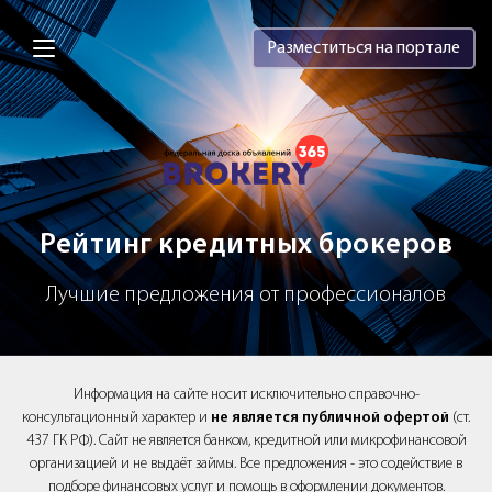
Brokery365 - Рейтинг кредитных брок
Разместиться на портале
Рейтинг кредитных брокеров
Лучшие предложения от профессионалов
Информация на сайте носит исключительно справочно-
консультационный характер и
не является публичной офертой
(ст.
437 ГК РФ). Сайт не является банком, кредитной или микрофинансовой
организацией и не выдаёт займы. Все предложения - это содействие в
подборе финансовых услуг и помощь в оформлении документов.