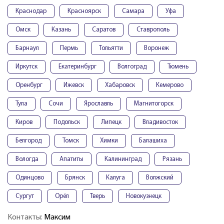
Краснодар
Красноярск
Самара
Уфа
Омск
Казань
Саратов
Ставрополь
Барнаул
Пермь
Тольятти
Воронеж
Иркутск
Екатеринбург
Волгоград
Тюмень
Оренбург
Ижевск
Хабаровск
Кемерово
Тула
Сочи
Ярославль
Магнитогорск
Киров
Подольск
Липецк
Владивосток
Белгород
Томск
Химки
Балашиха
Вологда
Апатиты
Калининград
Рязань
Одинцово
Брянск
Калуга
Волжский
Сургут
Орёл
Тверь
Новокузнецк
Контакты:
Максим