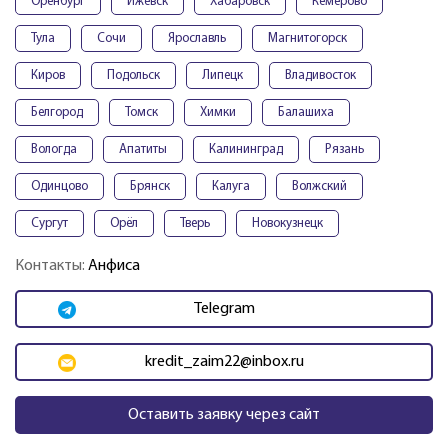
Оренбург
Ижевск
Хабаровск
Кемерово
Тула
Сочи
Ярославль
Магнитогорск
Киров
Подольск
Липецк
Владивосток
Белгород
Томск
Химки
Балашиха
Вологда
Апатиты
Калининград
Рязань
Одинцово
Брянск
Калуга
Волжский
Сургут
Орёл
Тверь
Новокузнецк
Контакты:
Анфиса
Telegram
kredit_zaim22@inbox.ru
Оставить заявку через сайт