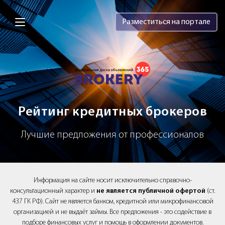
Brokery365 - Рейтинг кредитных брок
Разместиться на портале
Рейтинг кредитных брокеров
Лучшие предложения от профессионалов
Информация на сайте носит исключительно справочно-
консультационный характер и
не является публичной офертой
(ст.
437 ГК РФ). Сайт не является банком, кредитной или микрофинансовой
организацией и не выдаёт займы. Все предложения - это содействие в
подборе финансовых услуг и помощь в оформлении документов.