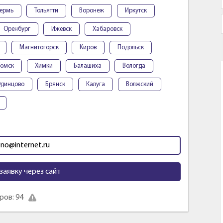
ермь
Тольятти
Воронеж
Иркутск
Оренбург
Ижевск
Хабаровск
Магнитогорск
Киров
Подольск
Томск
Химки
Балашиха
Вологда
динцово
Брянск
Калуга
Волжский
no@internet.ru
заявку через сайт
ов: 94