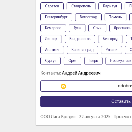
Саратов
Ставрополь
Барнаул
П
Екатеринбург
Волгоград
Тюмень
Кемерово
Тула
Сочи
Ярославль
Липецк
Владивосток
Белгород
Апатиты
Калининград
Рязань
О
Сургут
Орёл
Тверь
Новокузнецк
Контакты:
Андрей Андреевич
odobre
Оставить 
ООО Лига Кредит
22 августа 2025
Просмотр