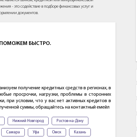
йт не является банком, кредитной или микрофинансовой
жения - это содействие в подборе финансовых услуг и
ормлении документов.
, ПОМОЖЕМ БЫСТРО.
низуем получение кредитных средств в регионах, в
юбые просрочки, нагрузки, проблемы в сторонних
, при условии, что у вас нет активных кредитов в
олученной суммы, обращайтесь на контактный емейл
Нижний Новгород
Ростов-на-Дону
Самара
Уфа
Омск
Казань