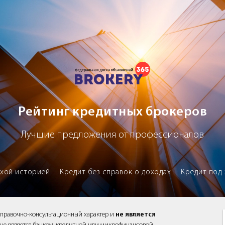
х брокеров
Рейтинг кредитных брокеров
Лучшие предложения от профессионалов
охой историей
Кредит без справок о доходах
Кредит под 
справочно-консультационный характер и
не является