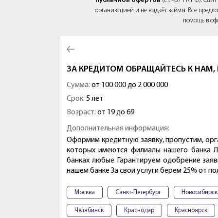
публичной офертой
(ст. 437 ГК РФ). Са
организацией и не выдаёт займы. Все предло
помощь в оф
ЗА КРЕДИТОМ ОБРАЩАЙТЕСЬ К НАМ
Сумма:
от 100 000 до 2 000 000
Срок:
5 лет
Возраст:
от 19 до 69
Дополнительная информация:
Оформим кредитную заявку, пропустим, орга
которых имеются филиалы нашего банка Л
банках любые Гарантируем одобрение заявки
нашем банке За свои услуги берем 25% от п
Москва
Санкт-Петербург
Новосибирск
Челябинск
Краснодар
Красноярск