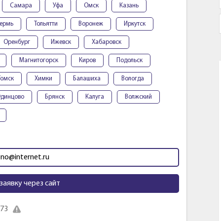
Самара
Уфа
Омск
Казань
ермь
Тольятти
Воронеж
Иркутск
Оренбург
Ижевск
Хабаровск
Магнитогорск
Киров
Подольск
Томск
Химки
Балашиха
Вологда
динцово
Брянск
Калуга
Волжский
no@internet.ru
заявку через сайт
 73