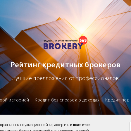
х брокеров
Рейтинг кредитных брокеров
Лучшие предложения от профессионалов
охой историей
Кредит без справок о доходах
Кредит под 
справочно-консультационный характер и
не является