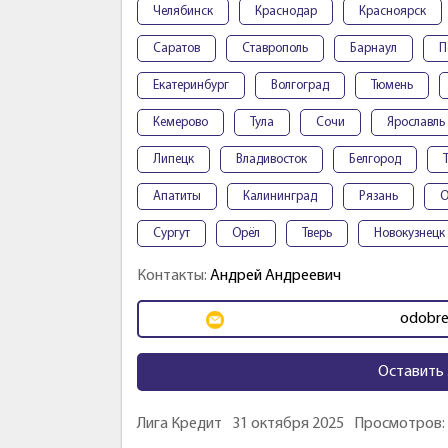
Челябинск
Краснодар
Красноярск
Саратов
Ставрополь
Барнаул
П
Екатеринбург
Волгоград
Тюмень
Кемерово
Тула
Сочи
Ярославль
Липецк
Владивосток
Белгород
Апатиты
Калининград
Рязань
О
Сургут
Орёл
Тверь
Новокузнецк
Контакты:
Андрей Андреевич
odobre
Оставить 
Лига Кредит
31 октября 2025
Просмотров: