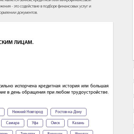
йт не является банком, кредитной или микрофинансовой
жения - это содействие в подборе финансовых услуг и
ормлении документов.
СКИМ ЛИЦАМ.
сильно испорчена кредитная история или большая
ние в день обращения при любом трудоустройстве.
Нижний Новгород
Ростов-на-Дону
Самара
Уфа
Омск
Казань