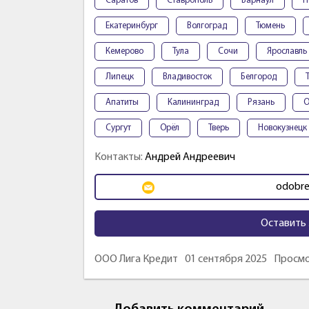
Саратов
Ставрополь
Барнаул
П
Екатеринбург
Волгоград
Тюмень
Кемерово
Тула
Сочи
Ярославль
Липецк
Владивосток
Белгород
Апатиты
Калининград
Рязань
О
Сургут
Орёл
Тверь
Новокузнецк
Контакты:
Андрей Андреевич
odobre
Оставить 
ООО Лига Кредит
01 сентября 2025
Просмо