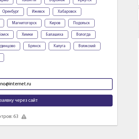
ермь
Тольятти
Воронеж
Иркутск
Оренбург
Ижевск
Хабаровск
Магнитогорск
Киров
Подольск
Томск
Химки
Балашиха
Вологда
динцово
Брянск
Калуга
Волжский
no@internet.ru
заявку через сайт
тров: 63