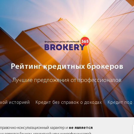
х брокеров
Рейтинг кредитных брокеров
Лучшие предложения от профессионалов
охой историей
Кредит без справок о доходах
Кредит под 
справочно-консультационный характер и
не является