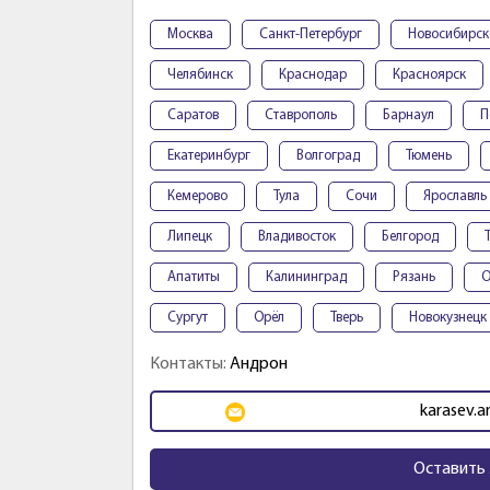
Москва
Санкт-Петербург
Новосибирск
Челябинск
Краснодар
Красноярск
Саратов
Ставрополь
Барнаул
П
Екатеринбург
Волгоград
Тюмень
Кемерово
Тула
Сочи
Ярославль
Липецк
Владивосток
Белгород
Апатиты
Калининград
Рязань
О
Сургут
Орёл
Тверь
Новокузнецк
Контакты:
Андрон
karasev.a
Оставить 