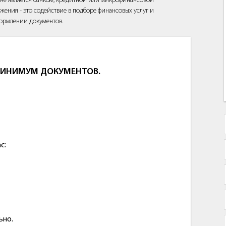
йт не является банком, кредитной или микрофинансовой
жения - это содействие в подборе финансовых услуг и
ормлении документов.
МИНИМУМ ДОКУМЕНТОВ.
с:
ьно.