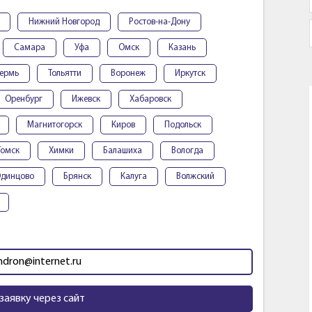
Нижний Новгород
Ростов-на-Дону
Самара
Уфа
Омск
Казань
ермь
Тольятти
Воронеж
Иркутск
Оренбург
Ижевск
Хабаровск
Магнитогорск
Киров
Подольск
Томск
Химки
Балашиха
Вологда
динцово
Брянск
Калуга
Волжский
ndron@internet.ru
заявку через сайт