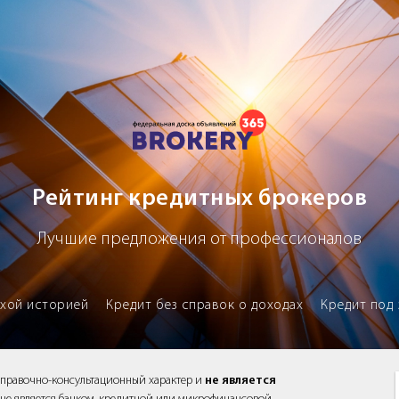
х брокеров
Рейтинг кредитных брокеров
Лучшие предложения от профессионалов
охой историей
Кредит без справок о доходах
Кредит под 
справочно-консультационный характер и
не является