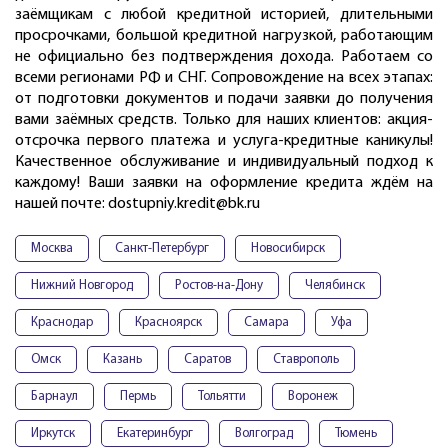
заёмщикам с любой кредитной историей, длительными
просрочками, большой кредитной нагрузкой, работающим
не официально без подтверждения дохода. Работаем со
всеми регионами РФ и СНГ. Сопровождение на всех этапах:
от подготовки документов и подачи заявки до получения
вами заёмных средств. Только для наших клиентов: акция-
отсрочка первого платежа и услуга-кредитные каникулы!
Качественное обслуживание и индивидуальный подход к
каждому! Ваши заявки на оформление кредита ждём на
нашей почте: dostupniy.kredit@bk.ru
Москва
Санкт-Петербург
Новосибирск
Нижний Новгород
Ростов-на-Дону
Челябинск
Краснодар
Красноярск
Самара
Уфа
Омск
Казань
Саратов
Ставрополь
Барнаул
Пермь
Тольятти
Воронеж
Иркутск
Екатеринбург
Волгоград
Тюмень