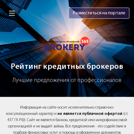
Brokery365 - Рейтинг кредитных брок
Разместиться на портале
Рейтинг кредитных брокеров
Лучшие предложения от профессионалов
Информация на сайте носит исключительно справочно-
консультационный характер и
не является публичной офертой
(ст.
437 ГК РФ). Сайт не является банком, кредитной или микрофинансовой
организацией и не выдаёт займы. Все предложения - это содействие в
подборе финансовых услуг и помощь в оформлении документов.