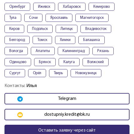
Оренбург
Ижевск
Хабаровск
Кемерово
Тула
Сочи
Ярославль
Магнитогорск
Киров
Подольск
Липецк
Владивосток
Белгород
Томск
Химки
Балашиха
Вологда
Апатиты
Калининград
Рязань
Одинцово
Брянск
Калуга
Волжский
Сургут
Орёл
Тверь
Новокузнецк
Контакты:
Илья
Telegram
dostupniy.kredit@bk.ru
Оставить заявку через сайт