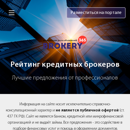
Brokery365 - Рейтинг кредитных брок
Разместиться на портале
Рейтинг кредитных брокеров
Лучшие предложения от профессионалов
Информация на сайте носит исключительно справочно-
консультационный характер и
не является публичной офертой
(ст.
437 ГК РФ). Сайт не является банком, кредитной или микрофинансовой
организацией и не выдаёт займы. Все предложения - это содействие в
подборе финансовых услуг и помощь в оформлении документов.