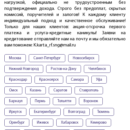
нагрузкой, официально не трудоустроенным без
подтверждения дохода. Строго без предоплат, скрытых
комиссий, поручителей и залогов! К каждому клиенту
индивидуальный подход и качественное обслуживание!
Только для наших клиентов: акция-отсрочка первого
платежа и услуга-кредитные каникулы! Заявки на
кредитование отправляйте нам на почту и мы обязательно
вам поможем: K.karta_rf.sng@mail.ru
Москва
Санкт-Петербург
Новосибирск
Нижний Новгород
Ростов-на-Дону
Челябинск
Краснодар
Красноярск
Самара
Уфа
Омск
Казань
Саратов
Ставрополь
Барнаул
Пермь
Тольятти
Воронеж
Иркутск
Екатеринбург
Волгоград
Тюмень
Оренбург
Ижевск
Хабаровск
Кемерово