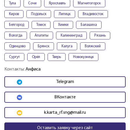
Тула
Сочи
Ярославль
Магнитогорск
Киров
Подольск
Липецк
Владивосток
Белгород
Томск
Химки
Балашиха
Вологда
Апатиты
Калининград
Рязань
Одинцово
Брянск
Калуга
Волжский
Сургут
Орёл
Тверь
Новокузнецк
Контакты:
Анфиса
Telegram
ВКонтакте
k.karta_rf.sng@mail.ru
Оставить заявку через сайт