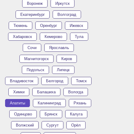
Воронеж
Иркутск
Екатеринбург
Волгоград
Тюмень
Оренбург
Ижевск
Хабаровск
Кемерово
Тула
Сочи
Ярославль
Магнитогорск
Киров
Подольск
Липецк
Владивосток
Белгород
Томск
Химки
Балашиха
Вологда
Апатиты
Калининград
Рязань
Одинцово
Брянск
Калуга
Волжский
Сургут
Орёл