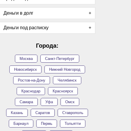
Деньги в долг
Деньги под расписку
Города:
Москва
Санкт-Петербург
Новосибирск
Нижний Новгород
Ростов-на-Дону
Челябинск
Краснодар
Красноярск
Самара
Уфа
Омск
Казань
Саратов
Ставрополь
Барнаул
Пермь
Тольятти