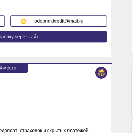
odobrim.kredit@mail.ru
заявку через сайт
4
место
едоплат -страховок и скрытых платежей.