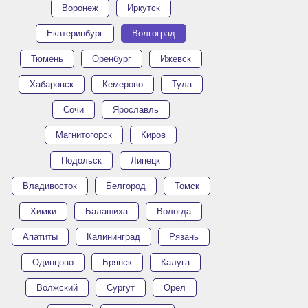
Воронеж
Иркутск
Екатеринбург
Волгоград
Тюмень
Оренбург
Ижевск
Хабаровск
Кемерово
Тула
Сочи
Ярославль
Магнитогорск
Киров
Подольск
Липецк
Владивосток
Белгород
Томск
Химки
Балашиха
Вологда
Апатиты
Калининград
Рязань
Одинцово
Брянск
Калуга
Волжский
Сургут
Орёл