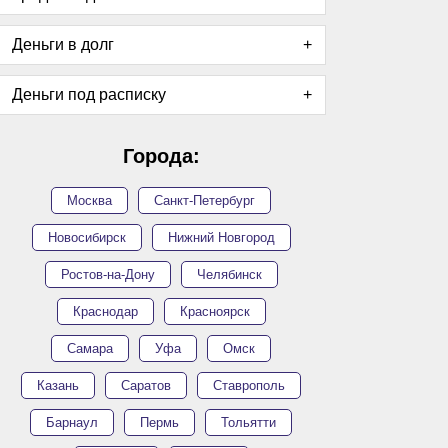
Деньги в долг
Деньги под расписку
Города:
Москва
Санкт-Петербург
Новосибирск
Нижний Новгород
Ростов-на-Дону
Челябинск
Краснодар
Красноярск
Самара
Уфа
Омск
Казань
Саратов
Ставрополь
Барнаул
Пермь
Тольятти