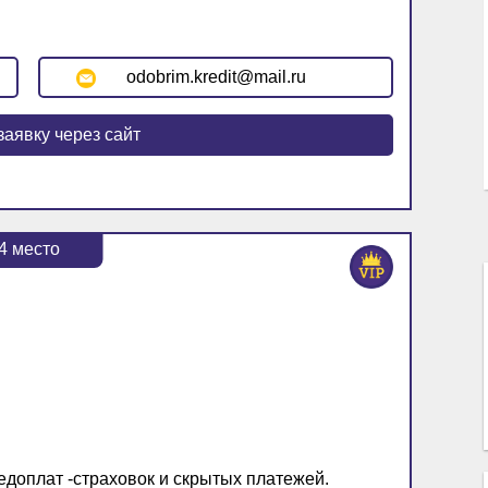
odobrim.kredit@mail.ru
заявку через сайт
4
место
едоплат -страховок и скрытых платежей.